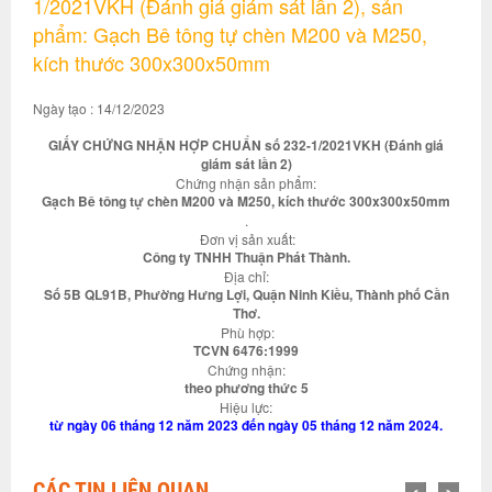
1/2021VKH (Đánh giá giám sát lần 2), sản
phẩm: Gạch Bê tông tự chèn M200 và M250,
kích thước 300x300x50mm
Ngày tạo : 14/12/2023
GIẤY CHỨNG NHẬN HỢP CHUẨN số 232-1/2021VKH (Đánh giá
giám sát lần 2)
Chứng nhận sản phẩm:
Gạch Bê tông tự chèn M200 và M250, kích thước 300x300x50mm
.
Đơn vị sản xuất:
Công ty TNHH Thuận Phát Thành.
Địa chỉ:
Số 5B QL91B, Phường Hưng Lợi, Quận Ninh Kiều, Thành phố Cần
Thơ.
Phù hợp:
TCVN 6476:1999
Chứng nhận:
theo phương thức 5
Hiệu lực:
từ ngày 06 tháng 12 năm 2023 đến ngày 05 tháng 12 năm 2024.
CÁC TIN LIÊN QUAN