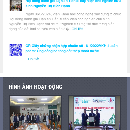
Hội đồng đánh giá luận án Tiến sĩ cấp Viện cho nghiên cứu
sinh Nguyễn Thị Bích Hạnh
Ngày 06/5/2024, Viện Khoa học công nghệ xây dựng tổ chức
Hội đồng đánh giá luận án Tiến sĩ cấp Viện cho nghiên cứu sinh
Nguyễn Thị Bích Hạnh với đề tài "Nghiên cứu một số đặc trưng biến
dạng của đất loại sét yếu ven biển đ�...
Chi tiết
QR Giấy chứng nhận hợp chuẩn số 161/2022VKH-1, sản
phẩm: Ống cống bê tông cốt thép thoát nước
...
Chi tiết
HÌNH ẢNH HOẠT ĐỘNG