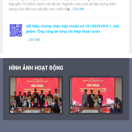
Nguyễn Thị Bích Hạnh với đề tài "Nghiên cứu một số đặc trưng biến
dạng của đất loại sét yếu ven biển đ�...
Chi tiết
QR Giấy chứng nhận hợp chuẩn số 161/2022VKH-1, sản
phẩm: Ống cống bê tông cốt thép thoát nước
...
Chi tiết
HÌNH ẢNH HOẠT ĐỘNG