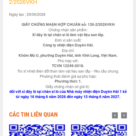
2/2026VKH
Ngày tạo : 29/06/2026
GIẤY CHỨNG NHẬN HỢP CHUẨN số: 130-2/2026VKH
Chứng nhận sản phẩm:
Xỉ đáy lò tại chân si lô làm vật liệu san lấp.
Đơn vị sản xuất:
Công ty nhiệt điện Duyên Hải.
Địa chỉ:
Khóm Mù U, phường Duyên Hải, tỉnh Vĩnh Long, Việt Nam.
Phù hợp với:
TCVN 12249:2018.
Tro xỉ nhiệt điện đốt than làm vật liệu san lấp - Yêu cầu chung.
Phương thức đánh giá sự phù hợp:
Phương thức 1.
Giấy chứng nhận có giá trị:
đối với xỉ đáy lò tại chân si lô của Nhà máy nhiệt điện Duyên Hải 1 kể
từ ngày 16 tháng 6 năm 2026 đến ngày 15 tháng 6 năm 2027.
CÁC TIN LIÊN QUAN