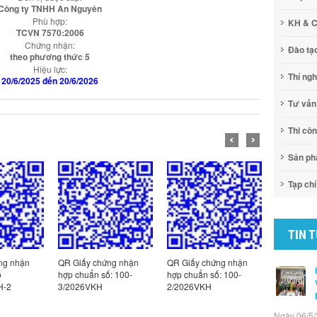
Công ty TNHH An Nguyên
Phù hợp:
KH & 
TCVN 7570:2006
Chứng nhận:
Đào tạ
theo phương thức 5
Hiệu lực:
Thí ng
20/6/2025 đến 20/6/2026
Tư vấn
Thi cô
Sản p
Tạp chí
TIN 
ng nhận
QR Giấy chứng nhận
QR Giấy chứng nhận
QR Giấy c
ố
hợp chuẩn số: 100-
hợp chuẩn số: 100-
hợp chuẩn
H-2
3/2026VKH
2/2026VKH
1/2026VK
Ngày 06/5/