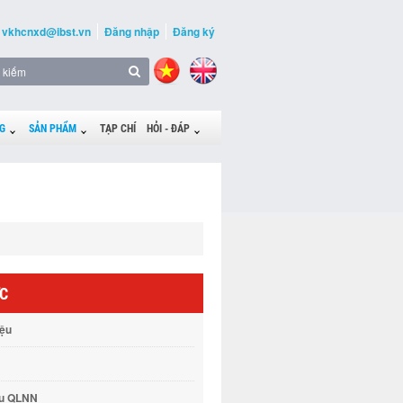
vkhcnxd@ibst.vn
Đăng nhập
Đăng ký
G
SẢN PHẨM
TẠP CHÍ
HỎI - ĐÁP
ỨC
iệu
vụ QLNN