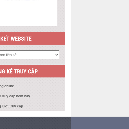
 KẾT WEBSITE
G KÊ TRUY CẬP
ng online
t truy cập hôm nay
 lượt truy cập