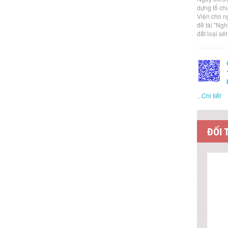
dựng tổ ch
Viện cho n
đề tài "Ng
đất loại sé
...
Chi tiết
ĐỐI 