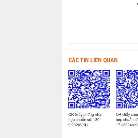
CÁC TIN LIÊN QUAN
 nhận
QR Giấy chứng nhận
QR Giấy chứng nhận
QR Giấy chứ
113-
hợp chuẩn số: 130-
hợp chuẩn số: 130-
hợp chuẩn s
10/2026VKH
9/2026VKH
171/2024VK