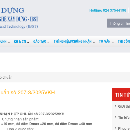
Hotline: 024 37544196
QLNN
KH & CN
ĐÀO TẠO
THÍ NGHIỆM/CHỨNG NHẬN
TƯ VẤN
THI CÔN
p chuẩn
huẩn số 207-3/2025VKH
TIN T
Giới th
NHẬN HỢP CHUẨN số 207-3/2025VKH
Tin tức
Chứng nhận sản phẩm:
ax =10 mm, đá dăm Dmax =20 mm, đá dăm Dmax =40 mm
Phục 
Đơn vị được cấp: