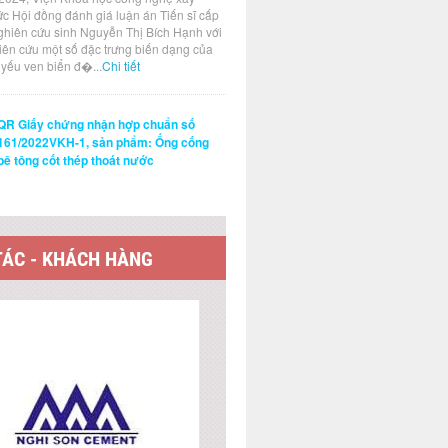
ức Hội đồng đánh giá luận án Tiến sĩ cấp
ghiên cứu sinh Nguyễn Thị Bích Hạnh với
hiên cứu một số đặc trưng biến dạng của
t yếu ven biển đ�...
Chi tiết
QR Giấy chứng nhận hợp chuẩn số
161/2022VKH-1, sản phẩm: Ống cống
bê tông cốt thép thoát nước
TÁC - KHÁCH HÀNG