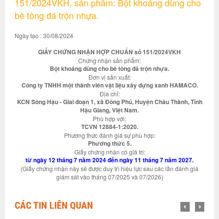
151/2024VKH, sản phẩm: Bột khoáng dùng cho
bê tông đá trộn nhựa.
Ngày tạo : 30/08/2024
GIẤY CHỨNG NHẬN HỢP CHUẨN số 151/2024VKH
Chứng nhận sản phẩm:
Bột khoáng dùng cho bê tông đá trộn nhựa.
Đơn vị sản xuất:
Công ty TNHH một thành viên vật liệu xây dựng xanh HAMACO.
Địa chỉ:
KCN Sông Hậu - Giai đoạn 1, xã Đông Phú, Huyện Châu Thành, Tỉnh
Hậu Giang, Việt Nam.
Phù hợp với:
TCVN 12884-1:2020.
Phương thức đánh giá sự phù hợp:
Phương thức 5.
Giấy chứng nhận có giá trị:
từ ngày 12 tháng 7 năm 2024 đến ngày 11 tháng 7 năm 2027.
(Giấy chứng nhận này sẽ được duy trì hiệu lực sau các lần đánh giá
giám sát vào tháng 07/2025 và 07/2026)
CÁC TIN LIÊN QUAN