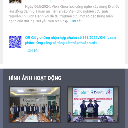
Ngày 06/5/2024, Viện Khoa học công nghệ xây dựng tổ chức
Hội đồng đánh giá luận án Tiến sĩ cấp Viện cho nghiên cứu sinh
Nguyễn Thị Bích Hạnh với đề tài "Nghiên cứu một số đặc trưng biến
dạng của đất loại sét yếu ven biển đ�...
Chi tiết
QR Giấy chứng nhận hợp chuẩn số 161/2022VKH-1, sản
phẩm: Ống cống bê tông cốt thép thoát nước
...
Chi tiết
HÌNH ẢNH HOẠT ĐỘNG