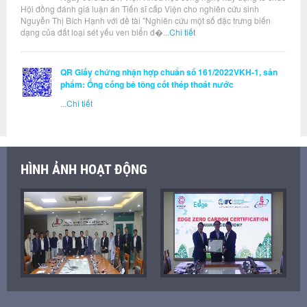
Hội đồng đánh giá luận án Tiến sĩ cấp Viện cho nghiên cứu sinh
Nguyễn Thị Bích Hạnh với đề tài "Nghiên cứu một số đặc trưng biến
dạng của đất loại sét yếu ven biển đ�...
Chi tiết
QR Giấy chứng nhận hợp chuẩn số 161/2022VKH-1, sản
phẩm: Ống cống bê tông cốt thép thoát nước
...
Chi tiết
HÌNH ẢNH HOẠT ĐỘNG