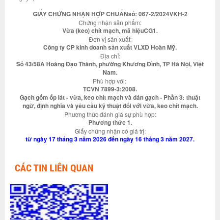
GIẤY CHỨNG NHẬN HỢP CHUẨNsố: 067-2/2024VKH-2
Chứng nhận sản phẩm:
Vữa (keo) chít mạch, mã hiệuCG1.
Đơn vị sản xuất:
Công ty CP kinh doanh sản xuất VLXD Hoàn Mỹ.
Địa chỉ:
Số 43/58A Hoàng Đạo Thành, phường Khương Đình, TP Hà Nội, Việt
Nam.
Phù hợp với:
TCVN 7899-3:2008.
Gạch gốm ốp lát - vữa, keo chít mạch và dán gạch - Phần 3: thuật
ngữ, định nghĩa và yêu cầu kỹ thuật đối với vữa, keo chít mạch.
Phương thức đánh giá sự phù hợp:
Phương thức 1.
Giấy chứng nhận có giá trị:
từ ngày 17 tháng 3 năm 2026 đến ngày 16 tháng 3 năm 2027.
CÁC TIN LIÊN QUAN