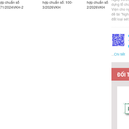
ố
hợp chuẩn số: 100-
hợp chuẩn số: 100-
hợp chuẩn
dựng tổ ch
H-2
3/2026VKH
2/2026VKH
1/2026VK
Viện cho n
đề tài "Ng
đất loại sé
...
Chi tiết
ĐỐI 