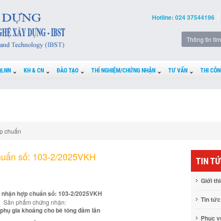
Hotline: 024 37544196
QLNN
KH & CN
ĐÀO TẠO
THÍ NGHIỆM/CHỨNG NHẬN
TƯ VẤN
THI CÔN
p chuẩn
huẩn số: 103-2/2025VKH
TIN T
Giới th
 nhận hợp chuẩn số: 103-2/2025VKH
Tin tức
Sản phẩm chứng nhận:
 phụ gia khoáng cho bê tông đầm lăn
Phục 
.