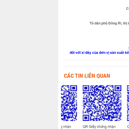
C
Tổ dân phố Đồng Rì, thị
đối với xỉ đáy của đơn vị sản xuất 
CÁC TIN LIÊN QUAN
 nhận
QR Giấy chứng nhận
QR Giấy chứng nhận
QR Giấy chứ