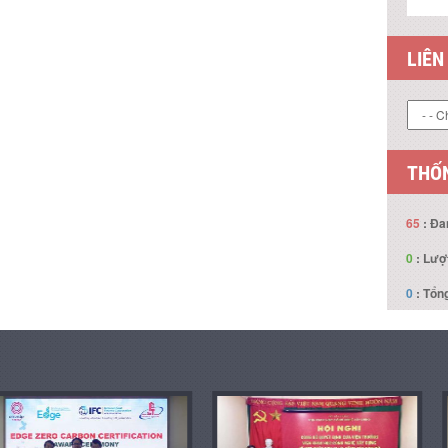
LIÊN
THỐN
65
: Đa
0
: Lượ
0
: Tổng