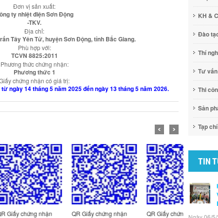
Đơn vị sản xuất:
ông ty nhiệt điện Sơn Động
KH & 
-TKV.
Địa chỉ:
Đào tạ
 trấn Tây Yên Tử, huyện Sơn Động, tỉnh Bắc Giang.
Phù hợp với:
Thí ng
TCVN 8825:2011
Phương thức chứng nhận:
Tư vấn
Phương thức 1
Giấy chứng nhận có giá trị:
kể từ ngày 14 tháng 5 năm 2025 đến ngày 13 tháng 5 năm 2026.
Thi cô
Sản p
Tạp chí
TIN 
ng nhận
QR Giấy chứng nhận
QR Giấy chứng nhận
QR Giấy c
Ngày 06/5/