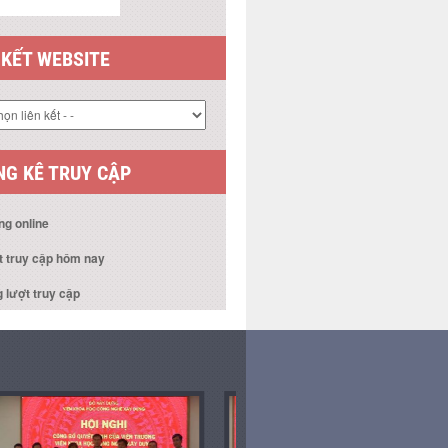
 KẾT WEBSITE
G KÊ TRUY CẬP
ng online
t truy cập hôm nay
 lượt truy cập