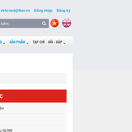
vkhcnxd@ibst.vn
Đăng nhập
Đăng ký
G
SẢN PHẨM
TẠP CHÍ
HỎI - ĐÁP
ỨC
iệu
vụ QLNN