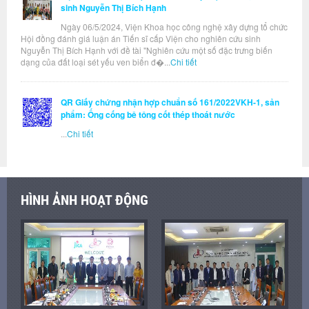
sinh Nguyễn Thị Bích Hạnh
Ngày 06/5/2024, Viện Khoa học công nghệ xây dựng tổ chức
Hội đồng đánh giá luận án Tiến sĩ cấp Viện cho nghiên cứu sinh
Nguyễn Thị Bích Hạnh với đề tài "Nghiên cứu một số đặc trưng biến
dạng của đất loại sét yếu ven biển đ�...
Chi tiết
QR Giấy chứng nhận hợp chuẩn số 161/2022VKH-1, sản
phẩm: Ống cống bê tông cốt thép thoát nước
...
Chi tiết
HÌNH ẢNH HOẠT ĐỘNG