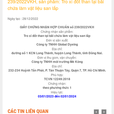
239/2022VKH, sản phẩm: Tro xỉ đốt than tại bãi
chứa làm vật liệu san lấp
Ngày tạo : 28/12/2022
GIẤY CHỨNG NHẬN HỢP CHUẨN số 239/2022VKH
Chứng nhận sản phẩm:
Tro xỉ đốt than tại bãi chứa làm vật liệu san lấp
Đơn vị sản xuất:
Công ty TNHH Global Dyeing
Địa chỉ:
đường số 1 KCN Long Thành, huyện Long Thành, tỉnh Đồng Nai.
Đơn vị thu gom, vận chuyển:
Công ty TNHH môi trường Mê Kông
Địa chỉ:
232-234 Huỳnh Tấn Phát, P. Tân Thuận Tây, Quận 7, TP. Hồ Chí Minh.
Phù hợp:
TCVN 12249:2018
Chứng nhận:
theo phương thức 1
Hiệu lực:
03/01/2023 đến 02/01/2024
CÁC TIN LIÊN QUAN