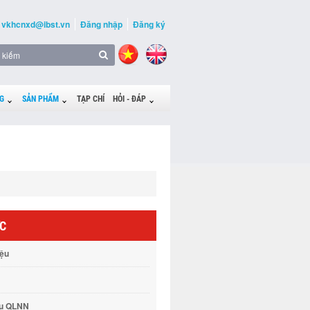
vkhcnxd@ibst.vn
Đăng nhập
Đăng ký
G
SẢN PHẨM
TẠP CHÍ
HỎI - ĐÁP
ỨC
iệu
vụ QLNN