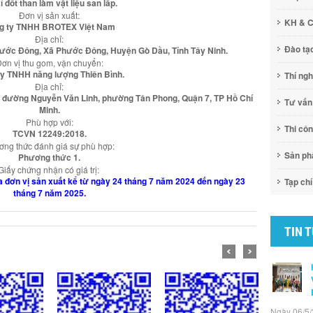
ỉ đốt than làm vật liệu san lấp.
Đơn vị sản xuất:
KH & 
g ty TNHH BROTEX Việt Nam
Địa chỉ:
Đào tạ
ước Đông, Xã Phước Đông, Huyện Gò Dầu, Tỉnh Tây Ninh.
ơn vị thu gom, vận chuyển:
ty TNHH năng lượng Thiên Bình.
Thí ng
Địa chỉ:
89 đường Nguyễn Văn Linh, phường Tân Phong, Quận 7, TP Hồ Chí
Tư vấn
Minh.
Phù hợp với:
Thi cô
TCVN 12249:2018.
ng thức đánh giá sự phù hợp:
Sản p
Phương thức 1.
Giấy chứng nhận có giá trị:
của đơn vị sản xuất kể từ ngày 24 tháng 7 năm 2024 đến ngày 23
Tạp chí
tháng 7 năm 2025.
TIN 
Ngày 06/5/