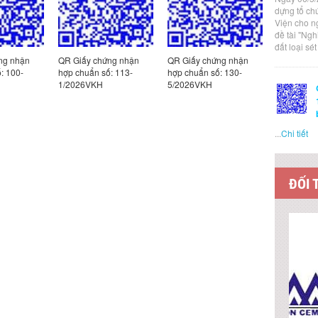
dựng tổ ch
Viện cho n
đề tài "Ng
đất loại sé
ng nhận
QR Giấy chứng nhận
QR Giấy chứng nhận
QR Giấy c
: 100-
hợp chuẩn số: 113-
hợp chuẩn số: 130-
hợp chuẩn
1/2026VKH
5/2026VKH
4/2026VK
...
Chi tiết
ĐỐI 
LIÊN