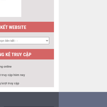
G KÊ TRUY CẬP
ng online
t truy cập hôm nay
 lượt truy cập