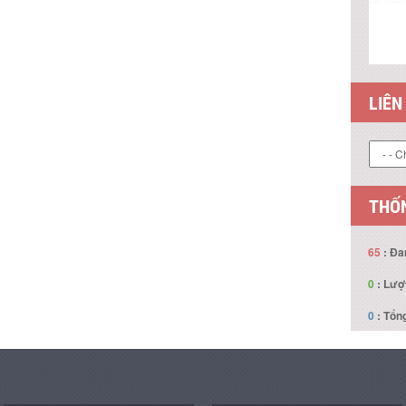
THỐN
65
: Đa
0
: Lượ
0
: Tổng