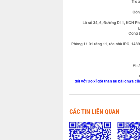
Tro x
Côn
Lô số 34, 6, Đường D11, KCN Ph
Đ
Công 
Phòng 11.01 tầng 11, tòa nhà IPC, 14
Phươ
đối với tro xỉ đốt than tại bãi chứa 
CÁC TIN LIÊN QUAN