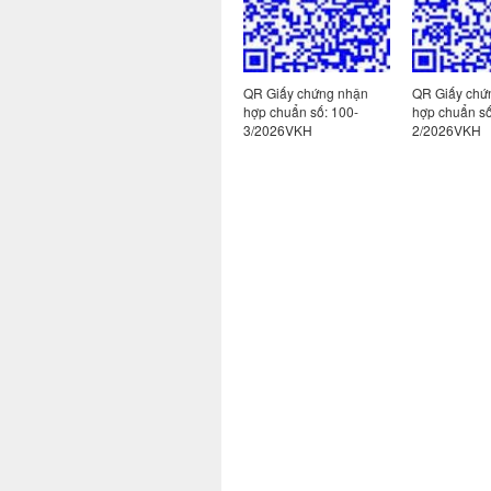
 nhận
QR Giấy chứng nhận
QR Giấy chứng nhận
QR Giấy chứ
130-
hợp chuẩn số
hợp chuẩn số: 100-
hợp chuẩn số
171/2024VKH-2
3/2026VKH
2/2026VKH