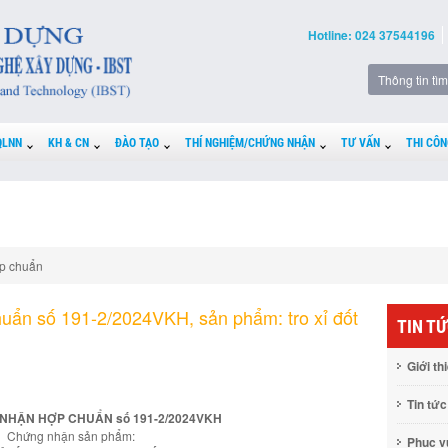
Hotline: 024 37544196
QLNN
KH & CN
ĐÀO TẠO
THÍ NGHIỆM/CHỨNG NHẬN
TƯ VẤN
THI CÔN
p chuẩn
uẩn số 191-2/2024VKH, sản phẩm: tro xỉ đốt
TIN T
Giới th
Tin tức
NHẬN HỢP CHUẨN số 191-2/2024VKH
Chứng nhận sản phẩm:
Phục 