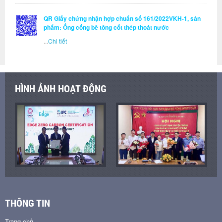
QR Giấy chứng nhận hợp chuẩn số 161/2022VKH-1, sản
phẩm: Ống cống bê tông cốt thép thoát nước
...
Chi tiết
HÌNH ẢNH HOẠT ĐỘNG
THÔNG TIN
Trang chủ