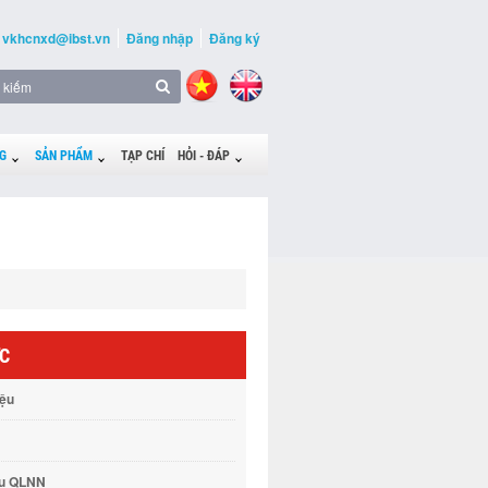
vkhcnxd@ibst.vn
Đăng nhập
Đăng ký
G
SẢN PHẨM
TẠP CHÍ
HỎI - ĐÁP
ỨC
iệu
vụ QLNN