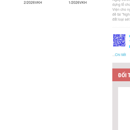
2/2026VKH
1/2026VKH
5/2026VK
dựng tổ ch
Viện cho n
đề tài "Ng
đất loại sé
...
Chi tiết
ĐỐI 