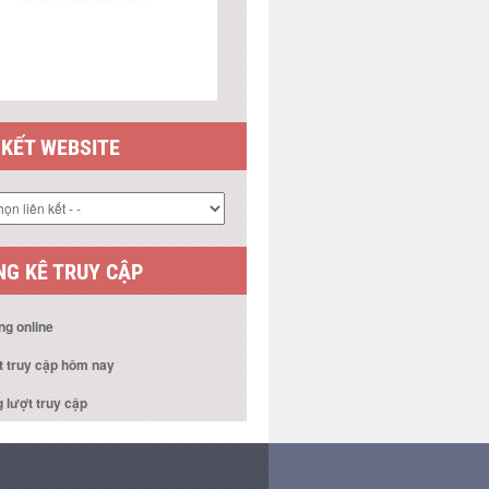
 KẾT WEBSITE
G KÊ TRUY CẬP
ng online
t truy cập hôm nay
 lượt truy cập