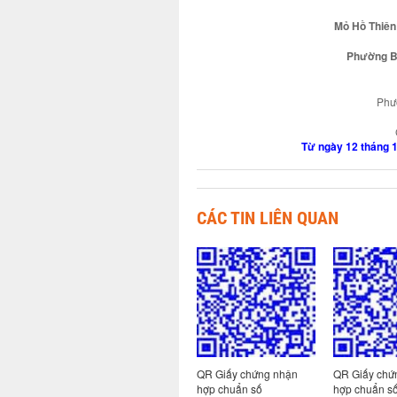
Mỏ Hồ Thiên 
Phường Bì
Phươ
Từ ngày 12 tháng 
CÁC TIN LIÊN QUAN
 nhận
QR Giấy chứng nhận
QR Giấy chứng nhận
QR Giấy chứ
130-
hợp chuẩn số: 130-
hợp chuẩn số
hợp chuẩn số