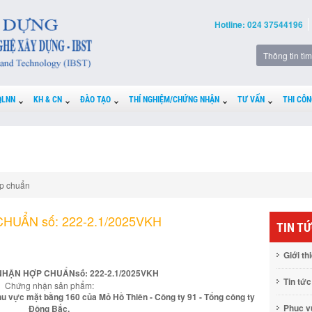
Hotline: 024 37544196
QLNN
KH & CN
ĐÀO TẠO
THÍ NGHIỆM/CHỨNG NHẬN
TƯ VẤN
THI CÔN
p chuẩn
UẨN số: 222-2.1/2025VKH
TIN T
Giới th
HẬN HỢP CHUẨNsố: 222-2.1/2025VKH
Tin tức
Chứng nhận sản phẩm:
i khu vực mặt bằng 160 của Mỏ Hồ Thiên - Công ty 91 - Tổng công ty
Phục 
Đông Bắc.