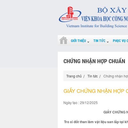
GIỚI THIỆU
TIN TỨC
PHỤC VỤ 
CHỨNG NHẬN HỢP CHUẨN
Trang chủ
Tin tức
Chứng nhận hợ
GIẤY CHỨNG NHẬN HỢP CH
Ngày tạo : 29/12/2025
GIẤY CHỨNG N
Tro xỉ đốt than làm vật liệu san lấp tạ