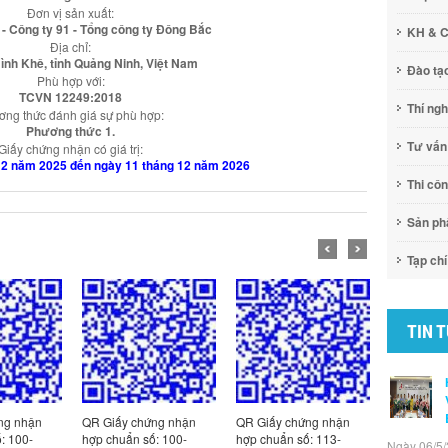
Đơn vị sản xuất:
- Công ty 91 - Tổng công ty Đông Bắc
KH & 
Địa chỉ:
nh Khê, tỉnh Quảng Ninh, Việt Nam
Đào tạ
Phù hợp với:
TCVN 12249:2018
Thí ng
ng thức đánh giá sự phù hợp:
Phương thức 1.
Tư vấn
Giấy chứng nhận có giá trị:
12 năm 2025 đến ngày 11 tháng 12 năm 2026
Thi cô
Sản p
Tạp chí
TIN 
ng nhận
QR Giấy chứng nhận
QR Giấy chứng nhận
QR Giấy c
: 100-
hợp chuẩn số: 100-
hợp chuẩn số: 113-
hợp chuẩn
Ngày 06/5/