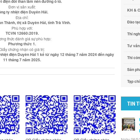
ệt điện đốt than làm nền đường ô tô.
Đơn vị sản xuất:
KH & 
ng ty nhiệt điện Duyên Hải.
Địa chỉ:
Đào tạ
n Thành, thị xã Duyên Hải, tỉnh Trà Vinh.
Phù hợp với:
TCVN 12660:2019.
Thí ng
ng thức đánh giá sự phù hợp:
Phương thức 1.
Tư vấn
Giấy chứng nhận có giá trị:
y nhiệt điện Duyên Hải 1 kể từ ngày 12 tháng 7 năm 2024 đến ngày
Thi cô
11 tháng 7 năm 2025.
Sản p
Tạp chí
TIN 
Ngày 06/5/
ng nhận
QR Giấy chứng nhận
QR Giấy chứng nhận
QR Giấy c