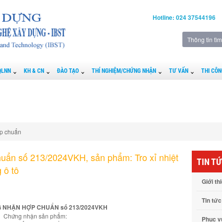
Hotline: 024 37544196
QLNN
KH & CN
ĐÀO TẠO
THÍ NGHIỆM/CHỨNG NHẬN
TƯ VẤN
THI CÔN
p chuẩn
uẩn số 213/2024VKH, sản phẩm: Tro xỉ nhiệt
TIN T
 ô tô
Giới th
Tin tức
 NHẬN HỢP CHUẨN số 213/2024VKH
Chứng nhận sản phẩm:
Phục 