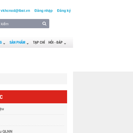
vkhcnxd@ibst.vn
Đăng nhập
Đăng ký
G
SẢN PHẨM
TẠP CHÍ
HỎI - ĐÁP
ỨC
iệu
vụ QLNN