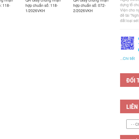
dựng tổ ch
: 118-
hợp chuẩn số: 118-
hợp chuẩn số: 072-
hợp chuẩn
Viện cho n
1/2026VKH
2/2026VKH
3/2026VK
đề tài "Ng
đất loại sé
...
Chi tiết
ĐỐI 
LIÊN