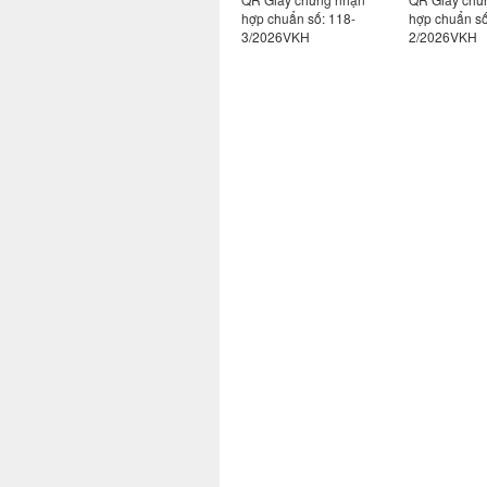
130-
hợp chuẩn số: 130-
hợp chuẩn số: 118-
hợp chuẩn số
1/2026VKH
3/2026VKH
2/2026VKH