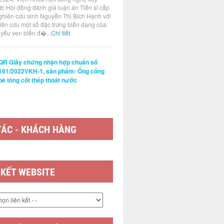
ức Hội đồng đánh giá luận án Tiến sĩ cấp
 số: 124-
hợp chuẩn số: 124-
hợp chuẩn số: 124-
hợp chu
ghiên cứu sinh Nguyễn Thị Bích Hạnh với
H
2/2026VKH
1/2026VKH
1/2026
hiên cứu một số đặc trưng biến dạng của
t yếu ven biển đ�...
Chi tiết
QR Giấy chứng nhận hợp chuẩn số
161/2022VKH-1, sản phẩm: Ống cống
bê tông cốt thép thoát nước
TÁC - KHÁCH HÀNG
 KẾT WEBSITE