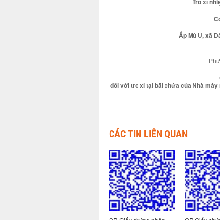
Tro xỉ nhi
Cô
Ấp Mù U, xã Dâ
Phươ
đối với tro xỉ tại bãi chứa của Nhà má
CÁC TIN LIÊN QUAN
 nhận
QR Giấy chứng nhận
QR Giấy chứng nhận
QR Giấy chứ