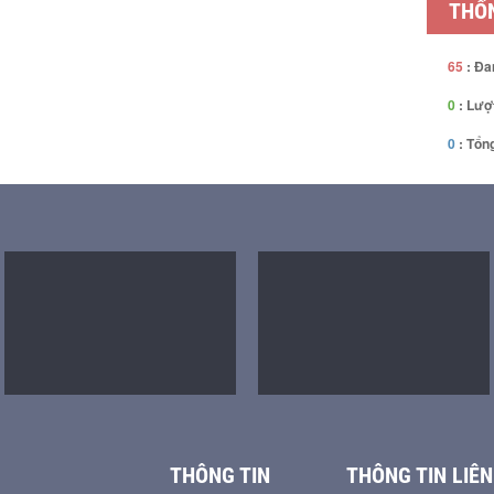
THỐN
65
: Đa
0
: Lượ
0
: Tổng
THÔNG TIN
THÔNG TIN LIÊN