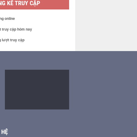
G KÊ TRUY CẬP
ng online
t truy cập hôm nay
 lượt truy cập
 HỆ