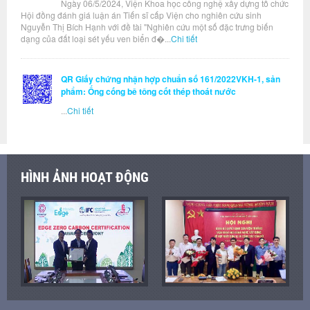
Ngày 06/5/2024, Viện Khoa học công nghệ xây dựng tổ chức
Hội đồng đánh giá luận án Tiến sĩ cấp Viện cho nghiên cứu sinh
Nguyễn Thị Bích Hạnh với đề tài "Nghiên cứu một số đặc trưng biến
dạng của đất loại sét yếu ven biển đ�...
Chi tiết
QR Giấy chứng nhận hợp chuẩn số 161/2022VKH-1, sản
phẩm: Ống cống bê tông cốt thép thoát nước
...
Chi tiết
HÌNH ẢNH HOẠT ĐỘNG