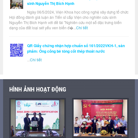
sinh Nguyễn Thị Bích Hạnh
Ngày 06/5/2024, Viện Khoa học công nghệ xây dựng tổ chức
Hội đồng đánh giá luận án Tiến sĩ cấp Viện cho nghiên cứu sinh
Nguyễn Thị Bích Hạnh với đề tài "Nghiên cứu một số đặc trưng biến
dạng của đất loại sét yếu ven biển đ�...
Chi tiết
QR Giấy chứng nhận hợp chuẩn số 161/2022VKH-1, sản
phẩm: Ống cống bê tông cốt thép thoát nước
...
Chi tiết
HÌNH ẢNH HOẠT ĐỘNG