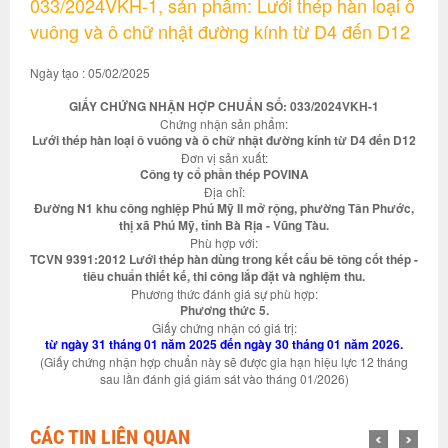
033/2024VKH-1, sản phẩm: Lưới thép hàn loại ô
vuông và ô chữ nhật đường kính từ D4 đến D12
Ngày tạo : 05/02/2025
GIẤY CHỨNG NHẬN HỢP CHUẨN SỐ: 033/2024VKH-1
Chứng nhận sản phẩm:
Lưới thép hàn loại ô vuông và ô chữ nhật đường kính từ D4 đến D12
Đơn vị sản xuất:
Công ty cổ phần thép POVINA
Địa chỉ:
Đường N1 khu công nghiệp Phú Mỹ II mở rộng, phường Tân Phước,
thị xã Phú Mỹ, tỉnh Bà Rịa - Vũng Tàu.
Phù hợp với:
TCVN 9391:2012 Lưới thép hàn dùng trong kết cấu bê tông cốt thép -
tiêu chuẩn thiết kế, thi công lắp đặt và nghiệm thu.
Phương thức đánh giá sự phù hợp:
Phương thức 5.
Giấy chứng nhận có giá trị:
từ ngày 31 tháng 01 năm 2025 đến ngày 30 tháng 01 năm 2026.
(Giấy chứng nhận hợp chuẩn này sẽ được gia hạn hiệu lực 12 tháng
sau lần đánh giá giám sát vào tháng 01/2026)
CÁC TIN LIÊN QUAN