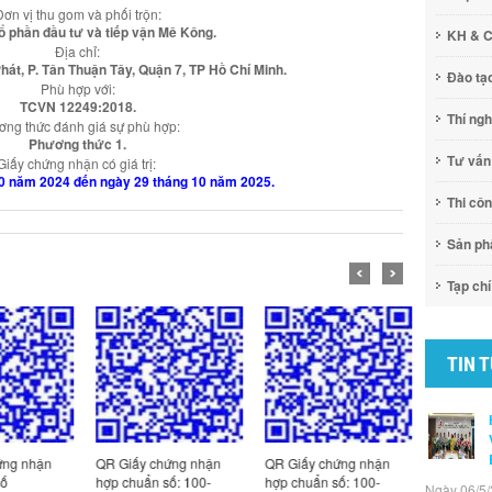
Đơn vị thu gom và phối trộn:
ổ phần đầu tư và tiếp vận Mê Kông.
KH & 
Địa chỉ:
át, P. Tân Thuận Tây, Quận 7, TP Hồ Chí Minh.
Đào tạ
Phù hợp với:
TCVN 12249:2018.
Thí ng
ng thức đánh giá sự phù hợp:
Phương thức 1.
Tư vấn
Giấy chứng nhận có giá trị:
10 năm 2024 đến ngày 29 tháng 10 năm 2025.
Thi cô
Sản p
Tạp chí
TIN 
ng nhận
QR Giấy chứng nhận
QR Giấy chứng nhận
QR Giấy c
ố
hợp chuẩn số: 100-
hợp chuẩn số: 100-
hợp chuẩn
Ngày 06/5/