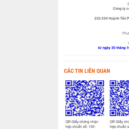
Công ty c
232-234 Huỳnh Tấn Ph
Phươ
từ ngày 30 tháng 
CÁC TIN LIÊN QUAN
 nhận
QR Giấy chứng nhận
QR Giấy chứng nhận
QR Giấy chứ
113-
hợp chuẩn số: 130-
hợp chuẩn số: 130-
hợp chuẩn s