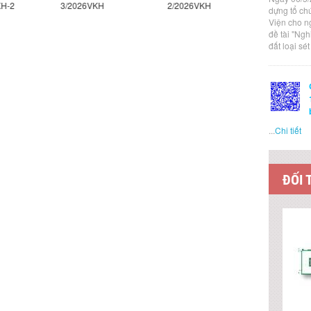
H-2
3/2026VKH
2/2026VKH
1/2026VK
dựng tổ ch
Viện cho n
đề tài "Ng
đất loại sé
...
Chi tiết
ĐỐI 