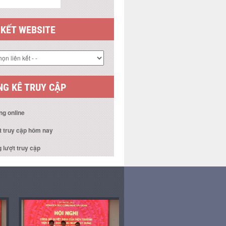
 KẾT WEBSITE
G KÊ TRUY CẬP
ng online
t truy cập hôm nay
 lượt truy cập