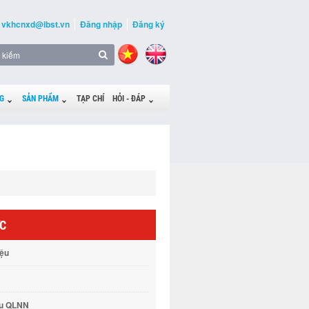
vkhcnxd@ibst.vn
Đăng nhập
Đăng ký
G
SẢN PHẨM
TẠP CHÍ
HỎI - ĐÁP
ỨC
iệu
vụ QLNN