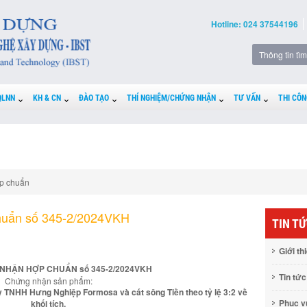
Hotline: 024 37544196
QLNN
KH & CN
ĐÀO TẠO
THÍ NGHIỆM/CHỨNG NHẬN
TƯ VẤN
THI CÔN
p chuẩn
huẩn số 345-2/2024VKH
TIN T
Giới th
NHẬN HỢP CHUẨN số 345-2/2024VKH
Tin tức
Chứng nhận sản phẩm:
y TNHH Hưng Nghiệp Formosa và cát sông Tiền theo tỷ lệ 3:2 về
Phục 
khối tích.