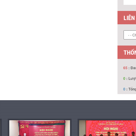
LIÊN
THỐN
65
: Đa
0
: Lượ
0
: Tổng