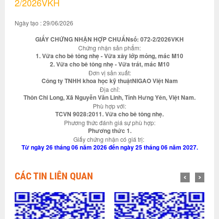
2/2026VKH
Ngày tạo : 29/06/2026
GIẤY CHỨNG NHẬN HỢP CHUẨNsố: 072-2/2026VKH
Chứng nhận sản phẩm:
1. Vữa cho bê tông nhẹ - Vữa xây lớp mỏng, mác M10
2. Vữa cho bê tông nhẹ - Vữa trát, mác M10
Đơn vị sản xuất:
Công ty TNHH khoa học kỹ thuậtNIGAO Việt Nam
Địa chỉ:
Thôn Chi Long, Xã Nguyễn Văn Linh, Tỉnh Hưng Yên, Việt Nam.
Phù hợp với:
TCVN 9028:2011. Vữa cho bê tông nhẹ.
Phương thức đánh giá sự phù hợp:
Phương thức 1.
Giấy chứng nhận có giá trị:
Từ ngày 26 tháng 06 năm 2026 đến ngày 25 tháng 06 năm 2027.
CÁC TIN LIÊN QUAN