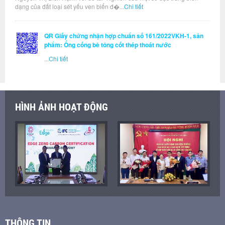
dạng của đất loại sét yếu ven biển đ�...
Chi tiết
QR Giấy chứng nhận hợp chuẩn số 161/2022VKH-1, sản
phẩm: Ống cống bê tông cốt thép thoát nước
...
Chi tiết
HÌNH ẢNH HOẠT ĐỘNG
THÔNG TIN