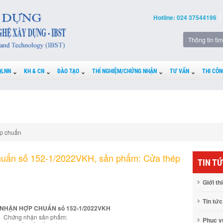
Hotline: 024 37544196
QLNN
KH & CN
ĐÀO TẠO
THÍ NGHIỆM/CHỨNG NHẬN
TƯ VẤN
THI CÔN
p chuẩn
huẩn số 152-1/2022VKH, sản phẩm: Cửa thép
TIN T
Giới th
Tin tức
NHẬN HỢP CHUẨN số 152-1/2022VKH
Chứng nhận sản phẩm:
Phục 