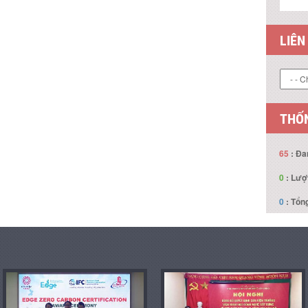
LIÊN
THỐN
65
: Đa
0
: Lượ
0
: Tổng