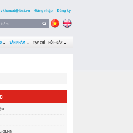
vkhcnxd@ibst.vn
Đăng nhập
Đăng ký
G
SẢN PHẨM
TẠP CHÍ
HỎI - ĐÁP
ỨC
iệu
vụ QLNN