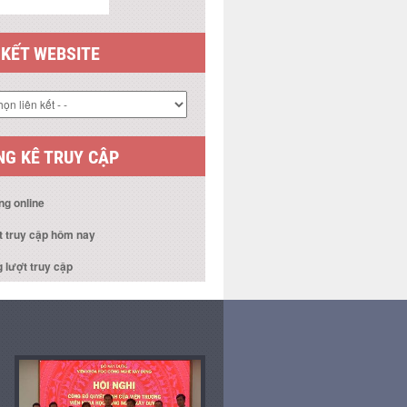
 KẾT WEBSITE
G KÊ TRUY CẬP
ng online
t truy cập hôm nay
 lượt truy cập