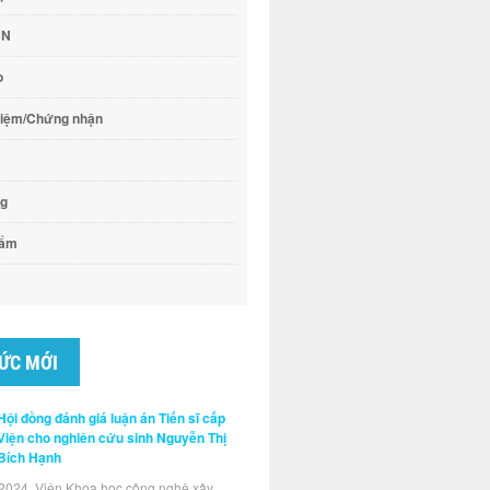
CN
o
hiệm/Chứng nhận
ng
hẩm
TỨC MỚI
Hội đồng đánh giá luận án Tiến sĩ cấp
Viện cho nghiên cứu sinh Nguyễn Thị
Bích Hạnh
2024, Viện Khoa học công nghệ xây