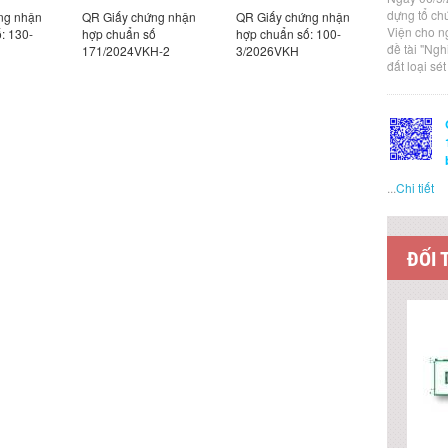
dựng tổ ch
y chứng nhận
QR Giấy chứng nhận
QR Giấy chứng nhận
QR G
Viện cho n
uẩn số
hợp chuẩn số: 100-
hợp chuẩn số: 100-
hợp 
đề tài "Ng
24VKH-2
3/2026VKH
2/2026VKH
1/2
đất loại sé
...
Chi tiết
ĐỐI 