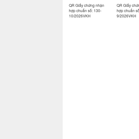
chứng nhận
QR Giấy chứng nhận
QR Giấy chứng nhận
QR Giấ
 số: 113-
hợp chuẩn số: 130-
hợp chuẩn số: 130-
hợp ch
KH
10/2026VKH
9/2026VKH
171/20