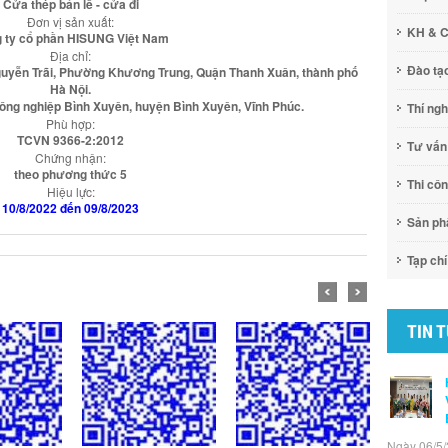
Cửa thép bản lề - cửa đi
Đơn vị sản xuất:
KH & 
 ty cổ phần HISUNG Việt Nam
Địa chỉ:
Đào tạ
guyễn Trãi, Phường Khương Trung, Quận Thanh Xuân, thành phố
Hà Nội.
 nghiệp Bình Xuyên, huyện Bình Xuyên, Vĩnh Phúc.
Thí ng
Phù hợp:
TCVN 9366-2:2012
Tư vấn
Chứng nhận:
theo phương thức 5
Thi cô
Hiệu lực:
10/8/2022 đến 09/8/2023
Sản p
Tạp chí
TIN 
Ngày 06/5/