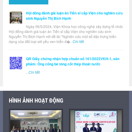
Hội đồng đánh giá luận án Tiến sĩ cấp Viện cho nghiên cứu
sinh Nguyễn Thị Bích Hạnh
Ngày 06/5/2024, Viện Khoa học công nghệ xây dựng tổ chức
Hội đồng đánh giá luận án Tiến sĩ cấp Viện cho nghiên cứu sinh
Nguyễn Thị Bích Hạnh với đề tài "Nghiên cứu một số đặc trưng biến
dạng của đất loại sét yếu ven biển đ�...
Chi tiết
QR Giấy chứng nhận hợp chuẩn số 161/2022VKH-1, sản
phẩm: Ống cống bê tông cốt thép thoát nước
...
Chi tiết
HÌNH ẢNH HOẠT ĐỘNG