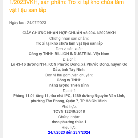
1/2023VKH, sản phẩm: Tro xỉ tại kho chứa làm
vật liệu san lấp
Ngày tạo : 24/07/2023
GIẤY CHỨNG NHẬN HỢP CHUẨN số 204-1/2023VKH
Chứng nhận sản phẩm:
Tro xỉ tại kho chứa làm vật liệu san lấp
Đơn vị sản xuất:
Công ty TNHH BILLION INDUSTRIAL Việt Nam
Địa chỉ:
Lô 43-16 đường N14, KCN Phước Đông, xã Phước Đông, huyện Gò
Dầu, tỉnh Tây Ninh.
Đơn vị thu gom, vận chuyển:
Công ty TNHH
năng lượng Thiên Bình
Địa chỉ:
Phòng 11.01 tầng 11, tòa nhà IPC, 1489 đường Nguyễn Văn Linh,
phường Tân Phong, Quận 7, TP Hồ Chí Minh.
Phù hợp:
TCVN 12249:2018
Chứng nhận:
theo phương thức 1
Hiệu lực:
24/7/2023 đến 23/7/2024