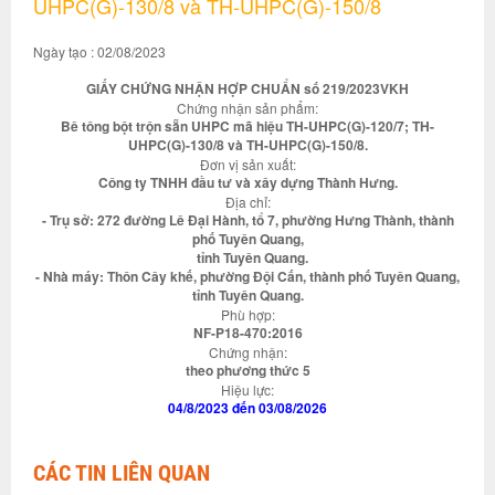
UHPC(G)-130/8 và TH-UHPC(G)-150/8
Ngày tạo : 02/08/2023
GIẤY CHỨNG NHẬN HỢP CHUẨN số 219/2023VKH
Chứng nhận sản phẩm:
Bê tông bột trộn sẵn UHPC mã hiệu TH-UHPC(G)-120/7; TH-
UHPC(G)-130/8 và TH-UHPC(G)-150/8.
Đơn vị sản xuất:
Công ty TNHH đầu tư và xây dựng Thành Hưng.
Địa chỉ:
- Trụ sở: 272 đường Lê Đại Hành, tổ 7, phường Hưng Thành, thành
phố Tuyên Quang,
tỉnh Tuyên Quang.
- Nhà máy: Thôn Cây khế, phường Đội Cấn, thành phố Tuyên Quang,
tỉnh Tuyên Quang.
Phù hợp:
NF-P18-470:2016
Chứng nhận:
theo phương thức 5
Hiệu lực:
04/8/2023 đến 03/08/2026
CÁC TIN LIÊN QUAN