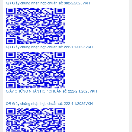
QR Giấy chứng nhận hợp chuẩn số: 382-2/2025VKH
QR Giấy chứng nhận hợp chuẩn số: 222-1.1/2025VKH
GIẤY CHỨNG NHẬN HỢP CHUẨN số: 222-2.1/2025VKH
QR Giấy chứng nhận hợp chuẩn số: 222-4.1/2025VKH