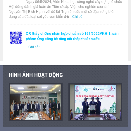
Ngày 06/5/2024, Viện Khoa học công nghệ xây dựng tổ chức
Hội đồng đánh giá luận án Tiến sĩ cấp Viện cho nghiên cứu sinh
Nguyễn Thị Bích Hạnh với đề tài "Nghiên cứu một số đặc trưng biến
dạng của đất loại sét yếu ven biển đ�...
Chi tiết
QR Giấy chứng nhận hợp chuẩn số 161/2022VKH-1, sản
phẩm: Ống cống bê tông cốt thép thoát nước
...
Chi tiết
HÌNH ẢNH HOẠT ĐỘNG