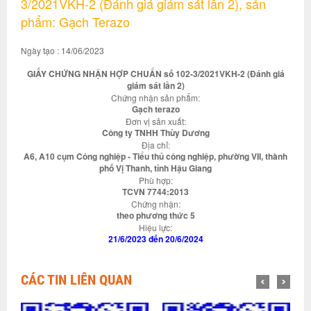
3/2021VKH-2 (Đánh giá giám sát lần 2), sản
phẩm: Gạch Terazo
Ngày tạo : 14/06/2023
GIẤY CHỨNG NHẬN HỢP CHUẨN số 102-3/2021VKH-2 (Đánh giá
giám sát lần 2)
Chứng nhận sản phẩm:
Gạch terazo
Đơn vị sản xuất:
Công ty TNHH Thùy Dương
Địa chỉ:
A6, A10 cụm Công nghiệp - Tiểu thủ công nghiệp, phường VII, thành
phố Vị Thanh, tỉnh Hậu Giang
Phù hợp:
TCVN 7744:2013
Chứng nhận:
theo phương thức 5
Hiệu lực:
21/6/2023 đến 20/6/2024
CÁC TIN LIÊN QUAN