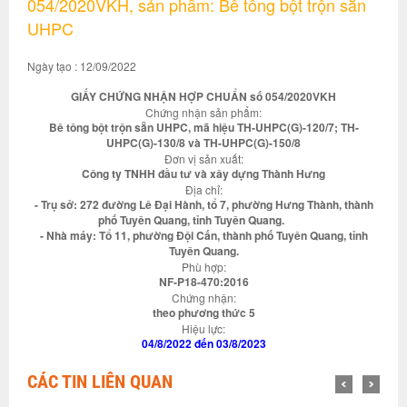
054/2020VKH, sản phẩm: Bê tông bột trộn sẵn
UHPC
Ngày tạo : 12/09/2022
GIẤY CHỨNG NHẬN HỢP CHUẨN số 054/2020VKH
Chứng nhận sản phẩm:
Bê tông bột trộn sẵn UHPC, mã hiệu TH-UHPC(G)-120/7; TH-
UHPC(G)-130/8 và TH-UHPC(G)-150/8
Đơn vị sản xuất:
Công ty TNHH đầu tư và xây dựng Thành Hưng
Địa chỉ:
- Trụ sở: 272 đường Lê Đại Hành, tổ 7, phường Hưng Thành, thành
phố Tuyên Quang, tỉnh Tuyên Quang.
- Nhà máy: Tổ 11, phường Đội Cấn, thành phố Tuyên Quang, tỉnh
Tuyên Quang.
Phù hợp:
NF-P18-470:2016
Chứng nhận:
theo phương thức 5
Hiệu lực:
04/8/2022 đến 03/8/2023
CÁC TIN LIÊN QUAN