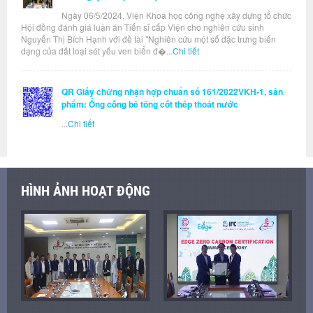
Ngày 06/5/2024, Viện Khoa học công nghệ xây dựng tổ chức
Hội đồng đánh giá luận án Tiến sĩ cấp Viện cho nghiên cứu sinh
Nguyễn Thị Bích Hạnh với đề tài "Nghiên cứu một số đặc trưng biến
dạng của đất loại sét yếu ven biển đ�...
Chi tiết
QR Giấy chứng nhận hợp chuẩn số 161/2022VKH-1, sản
phẩm: Ống cống bê tông cốt thép thoát nước
...
Chi tiết
HÌNH ẢNH HOẠT ĐỘNG