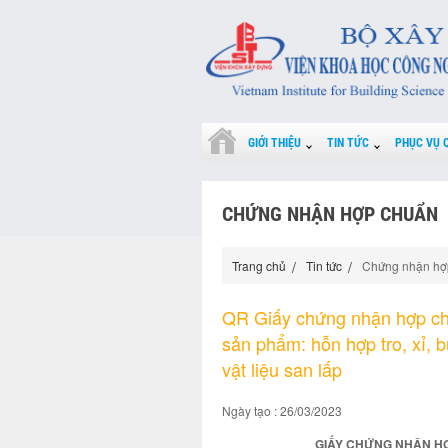
GIỚI THIỆU
TIN TỨC
PHỤC VỤ 
CHỨNG NHẬN HỢP CHUẨN
Trang chủ
Tin tức
Chứng nhận hợ
QR Giấy chứng nhận hợp ch
sản phẩm: hỗn hợp tro, xỉ, 
vật liệu san lấp
Ngày tạo : 26/03/2023
GIẤY CHỨNG NHẬN HỢP