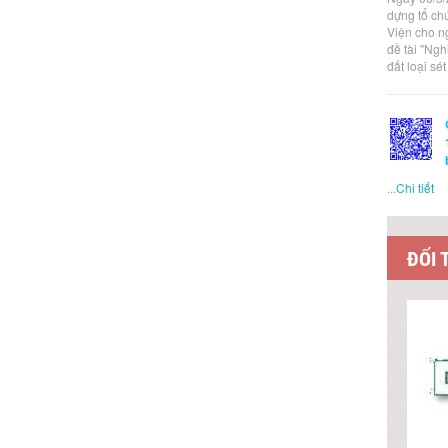
dựng tổ ch
Viện cho n
đề tài "Ng
đất loại sé
...
Chi tiết
ĐỐI 