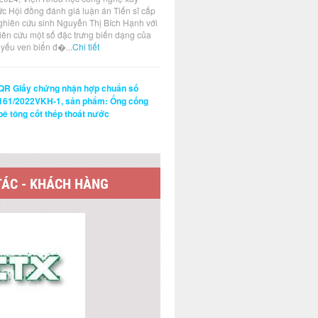
ức Hội đồng đánh giá luận án Tiến sĩ cấp
ghiên cứu sinh Nguyễn Thị Bích Hạnh với
hiên cứu một số đặc trưng biến dạng của
t yếu ven biển đ�...
Chi tiết
QR Giấy chứng nhận hợp chuẩn số
161/2022VKH-1, sản phẩm: Ống cống
bê tông cốt thép thoát nước
TÁC - KHÁCH HÀNG