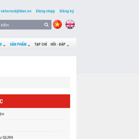
vkhcnxd@ibst.vn
Đăng nhập
Đăng ký
G
SẢN PHẨM
TẠP CHÍ
HỎI - ĐÁP
ỨC
iệu
vụ QLNN