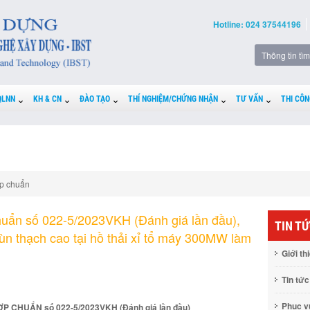
Hotline: 024 37544196
QLNN
KH & CN
ĐÀO TẠO
THÍ NGHIỆM/CHỨNG NHẬN
TƯ VẤN
THI CÔN
p chuẩn
uẩn số 022-5/2023VKH (Đánh giá lần đầu),
TIN T
bùn thạch cao tại hồ thải xỉ tổ máy 300MW làm
Giới th
Tin tức
Phục 
 CHUẨN số 022-5/2023VKH (Đánh giá lần đầu)