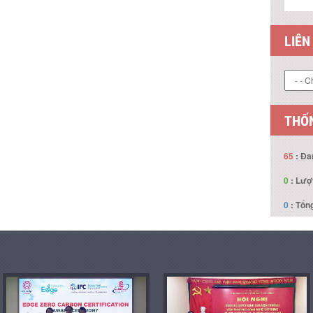
LIÊN
THỐN
65
: Đa
0
: Lượ
0
: Tổng