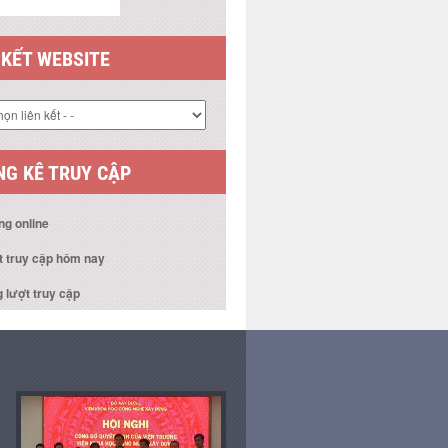
 KẾT WEBSITE
G KÊ TRUY CẬP
ng online
t truy cập hôm nay
 lượt truy cập