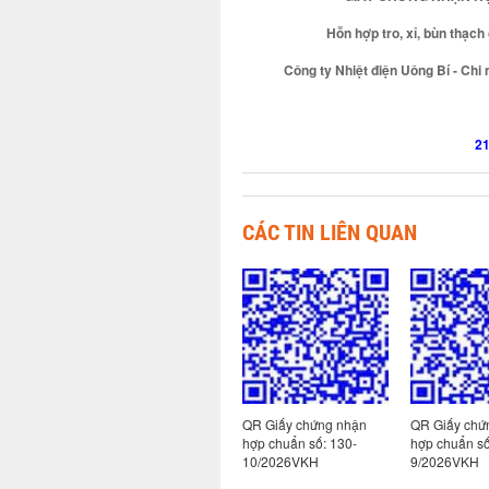
Hỗn hợp tro, xỉ, bùn thạch
Công ty Nhiệt điện Uông Bí - Ch
21
CÁC TIN LIÊN QUAN
 nhận
QR Giấy chứng nhận
QR Giấy chứng nhận
QR Giấy chứ
hợp chuẩn số: 113-
hợp chuẩn số: 130-
hợp chuẩn số
2/2026VKH
10/2026VKH
9/2026VKH