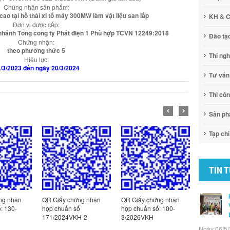
Chứng nhận sản phẩm:
 cao tại hồ thải xỉ tổ máy 300MW làm vật liệu san lấp
KH & 
Đơn vị được cấp:
i nhánh Tổng công ty Phát điện 1 Phù hợp TCVN 12249:2018
Đào tạ
Chứng nhận:
theo phương thức 5
Thí ng
Hiệu lực:
/3/2023 đến ngày 20/3/2024
Tư vấn
Thi cô
Sản p
Tạp chí
TIN 
ng nhận
QR Giấy chứng nhận
QR Giấy chứng nhận
QR Giấy c
: 130-
hợp chuẩn số
hợp chuẩn số: 100-
hợp chuẩn
171/2024VKH-2
3/2026VKH
2/2026VK
Ngày 06/5/