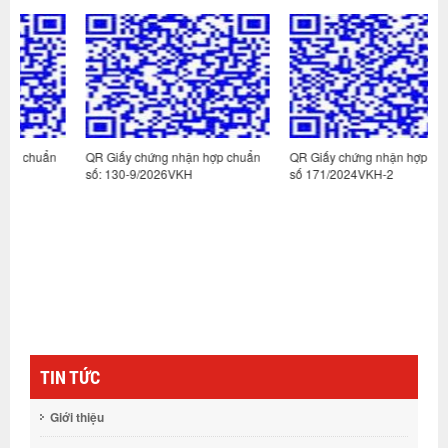
n
QR Giấy chứng nhận hợp chuẩn
QR Giấy chứng nhận hợp chuẩn
Q
số: 130-9/2026VKH
số 171/2024VKH-2
s
TIN TỨC
Giới thiệu