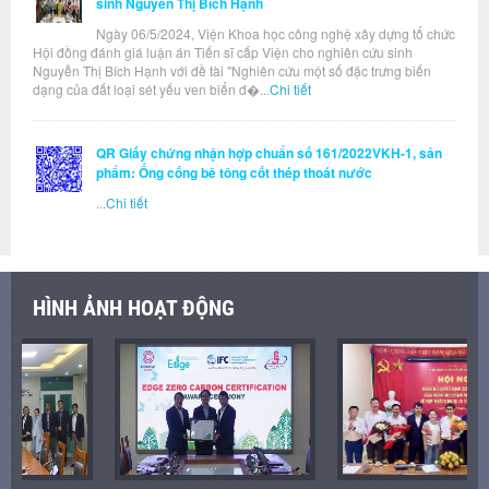
sinh Nguyễn Thị Bích Hạnh
Ngày 06/5/2024, Viện Khoa học công nghệ xây dựng tổ chức
Hội đồng đánh giá luận án Tiến sĩ cấp Viện cho nghiên cứu sinh
Nguyễn Thị Bích Hạnh với đề tài "Nghiên cứu một số đặc trưng biến
dạng của đất loại sét yếu ven biển đ�...
Chi tiết
QR Giấy chứng nhận hợp chuẩn số 161/2022VKH-1, sản
phẩm: Ống cống bê tông cốt thép thoát nước
...
Chi tiết
HÌNH ẢNH HOẠT ĐỘNG