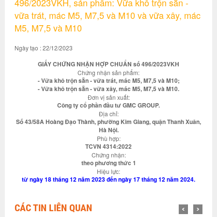
496/2023VKH, sản phẩm: Vữa khô trộn sẵn -
vữa trát, mác M5, M7,5 và M10 và vữa xây, mác
M5, M7,5 và M10
Ngày tạo : 22/12/2023
GIẤY CHỨNG NHẬN HỢP CHUẨN số 496/2023VKH
Chứng nhận sản phẩm:
- Vữa khô trộn sẵn - vữa trát, mác M5, M7,5 và M10;
- Vữa khô trộn sẵn - vữa xây, mác M5, M7,5 và M10.
Đơn vị sản xuất:
Công ty cổ phần đầu tư GMC GROUP.
Địa chỉ:
Số 43/58A Hoàng Đạo Thành, phường Kim Giang, quận Thanh Xuân,
Hà Nội.
Phù hợp:
TCVN 4314:2022
Chứng nhận:
theo phương thức 1
Hiệu lực:
từ ngày 18 tháng 12 năm 2023 đến ngày 17 tháng 12 năm 2024.
CÁC TIN LIÊN QUAN