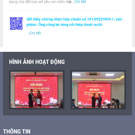
dạng của đất loại sét yếu ven biển đ�...
Chi tiết
QR Giấy chứng nhận hợp chuẩn số 161/2022VKH-1, sản
phẩm: Ống cống bê tông cốt thép thoát nước
...
Chi tiết
HÌNH ẢNH HOẠT ĐỘNG
THÔNG TIN