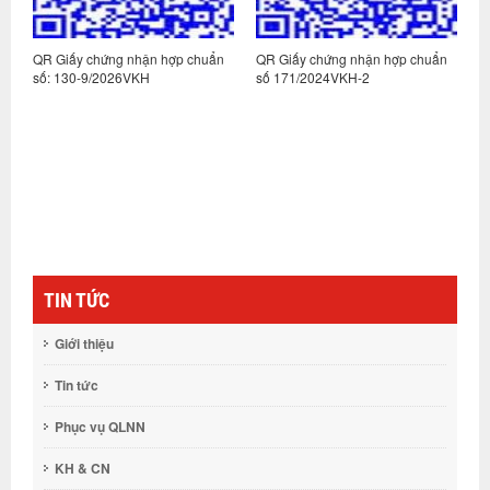
n
QR Giấy chứng nhận hợp chuẩn
QR Giấy chứng nhận hợp chuẩn
Q
số: 130-9/2026VKH
số 171/2024VKH-2
s
TIN TỨC
Giới thiệu
Tin tức
Phục vụ QLNN
KH & CN