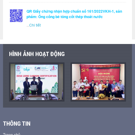
QR Giấy chứng nhận hợp chuẩn số 161/2022VKH-1, sản
phẩm: Ống cống bê tông cốt thép thoát nước
...
Chi tiết
HÌNH ẢNH HOẠT ĐỘNG
THÔNG TIN
Trang chủ