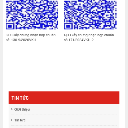
p chuẩn
QR Giấy chứng nhận hợp chuẩn
QR Giấy chứng nhận hợp chuẩ
số 171/2024VKH-2
số: 100-3/2026VKH
TIN TỨC
Giới thiệu
Tin tức