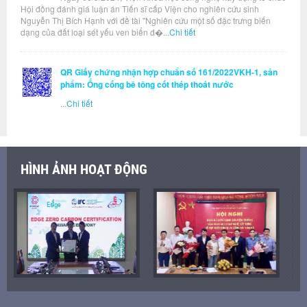
Hội đồng đánh giá luận án Tiến sĩ cấp Viện cho nghiên cứu sinh
Nguyễn Thị Bích Hạnh với đề tài "Nghiên cứu một số đặc trưng biến
dạng của đất loại sét yếu ven biển đ�...
Chi tiết
QR Giấy chứng nhận hợp chuẩn số 161/2022VKH-1, sản
phẩm: Ống cống bê tông cốt thép thoát nước
...
Chi tiết
HÌNH ẢNH HOẠT ĐỘNG