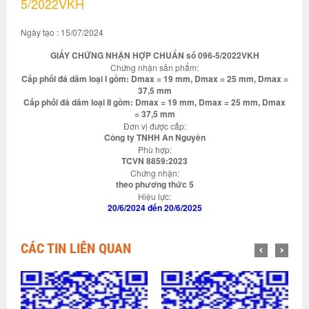
5/2022VKH
Ngày tạo : 15/07/2024
GIẤY CHỨNG NHẬN HỢP CHUẨN số 096-5/2022VKH
Chứng nhận sản phẩm:
Cấp phối đá dăm loại I gồm: Dmax = 19 mm, Dmax = 25 mm, Dmax =
37,5 mm
Cấp phối đá dăm loại II gồm: Dmax = 19 mm, Dmax = 25 mm, Dmax
= 37,5 mm
Đơn vị được cấp:
Công ty TNHH An Nguyên
Phù hợp:
TCVN 8859:2023
Chứng nhận:
theo phương thức 5
Hiệu lực:
20/6/2024 đến 20/6/2025
CÁC TIN LIÊN QUAN