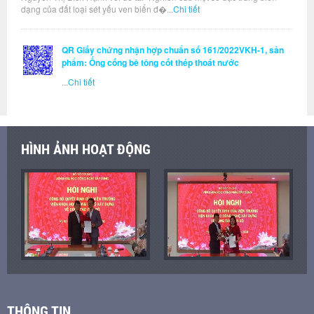
dạng của đất loại sét yếu ven biển đ�...
Chi tiết
QR Giấy chứng nhận hợp chuẩn số 161/2022VKH-1, sản
phẩm: Ống cống bê tông cốt thép thoát nước
...
Chi tiết
HÌNH ẢNH HOẠT ĐỘNG
THÔNG TIN