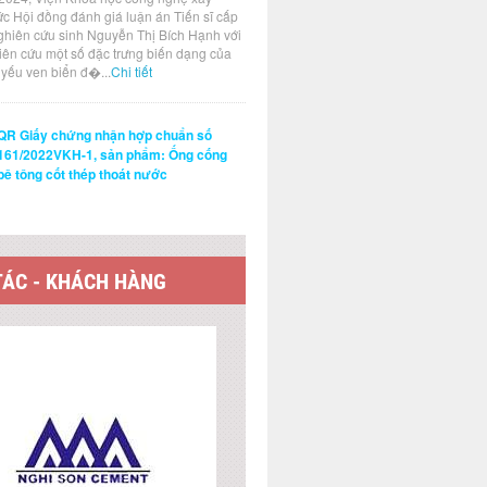
ức Hội đồng đánh giá luận án Tiến sĩ cấp
ghiên cứu sinh Nguyễn Thị Bích Hạnh với
hiên cứu một số đặc trưng biến dạng của
t yếu ven biển đ�...
Chi tiết
QR Giấy chứng nhận hợp chuẩn số
161/2022VKH-1, sản phẩm: Ống cống
bê tông cốt thép thoát nước
TÁC - KHÁCH HÀNG