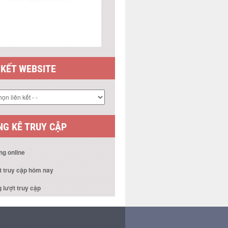
 KẾT WEBSITE
G KÊ TRUY CẬP
ng online
t truy cập hôm nay
 lượt truy cập