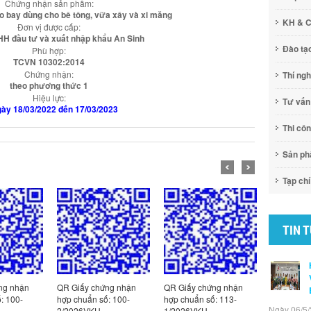
Chứng nhận sản phẩm:
tro bay dùng cho bê tông, vữa xây và xi măng
KH & 
Đơn vị được cấp:
HH đầu tư và xuất nhập khẩu An Sinh
Đào tạ
Phù hợp:
TCVN 10302:2014
Chứng nhận:
Thí ng
theo phương thức 1
Hiệu lực:
Tư vấn
gày 18/03/2022 đến 17/03/2023
Thi cô
Sản p
Tạp chí
TIN 
ng nhận
QR Giấy chứng nhận
QR Giấy chứng nhận
QR Giấy c
: 100-
hợp chuẩn số: 100-
hợp chuẩn số: 113-
hợp chuẩn
Ngày 06/5/
2/2026VKH
1/2026VKH
5/2026VK