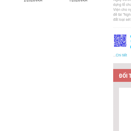
dựng tổ ch
Viện cho n
đề tài "Ng
đất loại sé
...
Chi tiết
ĐỐI 