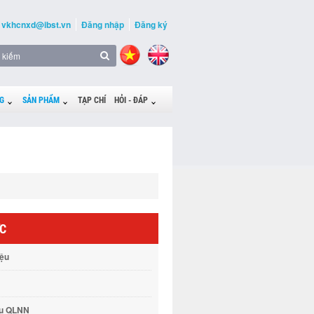
vkhcnxd@ibst.vn
Đăng nhập
Đăng ký
G
SẢN PHẨM
TẠP CHÍ
HỎI - ĐÁP
ỨC
iệu
vụ QLNN