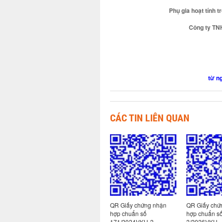
Phụ gia hoạt tính 
Công ty TN
từ n
CÁC TIN LIÊN QUAN
 nhận
QR Giấy chứng nhận
QR Giấy chứng nhận
QR Giấy chứ
130-
hợp chuẩn số: 130-
hợp chuẩn số
hợp chuẩn số
9/2026VKH
171/2024VKH-2
3/2026VKH