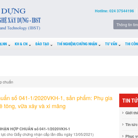
Hotline: 024 37544196
QLNN
KH & CN
ĐÀO TẠO
THÍ NGHIỆM/CHỨNG NHẬN
TƯ VẤN
THI CÔN
p chuẩn
uẩn số 041-1/2020VKH-1, sản phẩm: Phụ gia
TIN T
bê tông, vữa xây và xi măng
Giới th
Tin tức
HẬN HỢP CHUẨN số 041-1/2020VKH-1
ệu lực cho Giấy chứng nhận cấp lần đầu ngày 13/05/2021)
Phục 