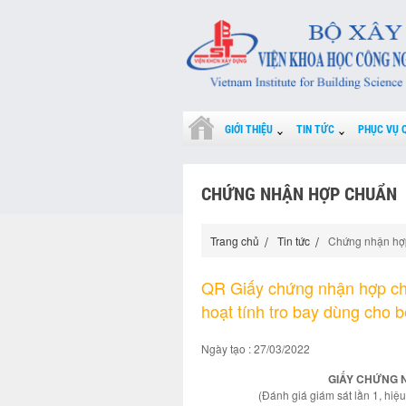
GIỚI THIỆU
TIN TỨC
PHỤC VỤ 
CHỨNG NHẬN HỢP CHUẨN
Trang chủ
Tin tức
Chứng nhận hợ
QR Giấy chứng nhận hợp ch
hoạt tính tro bay dùng cho 
Ngày tạo : 27/03/2022
GIẤY CHỨNG N
(Đánh giá giám sát lần 1, hi