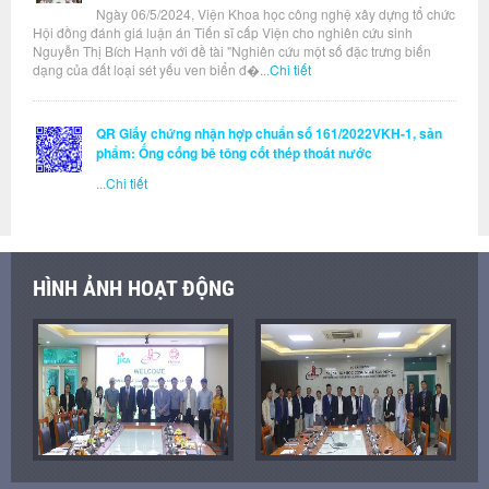
Ngày 06/5/2024, Viện Khoa học công nghệ xây dựng tổ chức
Hội đồng đánh giá luận án Tiến sĩ cấp Viện cho nghiên cứu sinh
Nguyễn Thị Bích Hạnh với đề tài "Nghiên cứu một số đặc trưng biến
dạng của đất loại sét yếu ven biển đ�...
Chi tiết
QR Giấy chứng nhận hợp chuẩn số 161/2022VKH-1, sản
phẩm: Ống cống bê tông cốt thép thoát nước
...
Chi tiết
HÌNH ẢNH HOẠT ĐỘNG