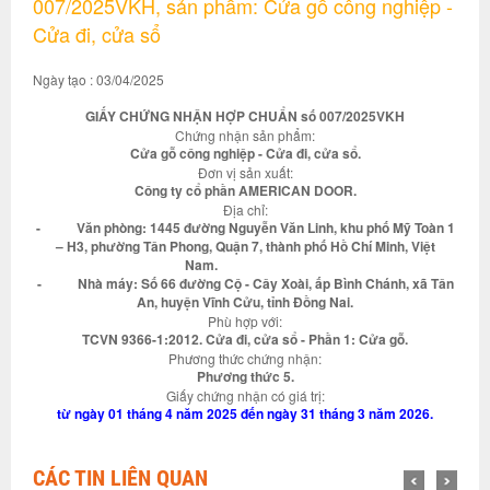
007/2025VKH, sản phẩm: Cửa gỗ công nghiệp -
Cửa đi, cửa sổ
Ngày tạo : 03/04/2025
GIẤY CHỨNG NHẬN HỢP CHUẨN số 007/2025VKH
Chứng nhận sản phẩm:
Cửa gỗ công nghiệp - Cửa đi, cửa sổ.
Đơn vị sản xuất:
Công ty cổ phần AMERICAN DOOR.
Địa chỉ:
- Văn phòng: 1445 đường Nguyễn Văn Linh, khu phố Mỹ Toàn 1
– H3, phường Tân Phong, Quận 7, thành phố Hồ Chí Minh, Việt
Nam.
- Nhà máy: Số 66 đường Cộ - Cây Xoài, ấp Bình Chánh, xã Tân
An, huyện Vĩnh Cửu, tỉnh Đồng Nai.
Phù hợp với:
TCVN 9366-1:2012. Cửa đi, cửa sổ - Phần 1: Cửa gỗ.
Phương thức chứng nhận:
Phương thức 5.
Giấy chứng nhận có giá trị:
từ ngày 01 tháng 4 năm 2025 đến ngày 31 tháng 3 năm 2026.
CÁC TIN LIÊN QUAN