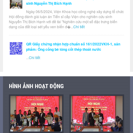
sinh Nguyễn Thị Bích Hạnh
Ngày 06/5/2024, Viện Khoa học công nghệ xây dựng tổ chức
Hội đồng đánh giá luận án Tiến sĩ cấp Viện cho nghiên cứu sinh
Nguyễn Thị Bích Hạnh với đề tài "Nghiên cứu một số đặc trưng biến
dạng của đất loại sét yếu ven biển đ�...
Chi tiết
QR Giấy chứng nhận hợp chuẩn số 161/2022VKH-1, sản
phẩm: Ống cống bê tông cốt thép thoát nước
...
Chi tiết
HÌNH ẢNH HOẠT ĐỘNG