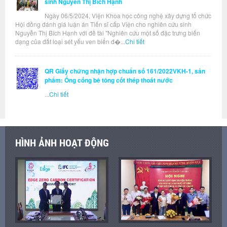
sinh Nguyễn Thị Bích Hạnh
Ngày 06/5/2024, Viện Khoa học công nghệ xây dựng tổ chức
Hội đồng đánh giá luận án Tiến sĩ cấp Viện cho nghiên cứu sinh
Nguyễn Thị Bích Hạnh với đề tài "Nghiên cứu một số đặc trưng biến
dạng của đất loại sét yếu ven biển đ�...
Chi tiết
QR Giấy chứng nhận hợp chuẩn số 161/2022VKH-1, sản
phẩm: Ống cống bê tông cốt thép thoát nước
...
Chi tiết
HÌNH ẢNH HOẠT ĐỘNG