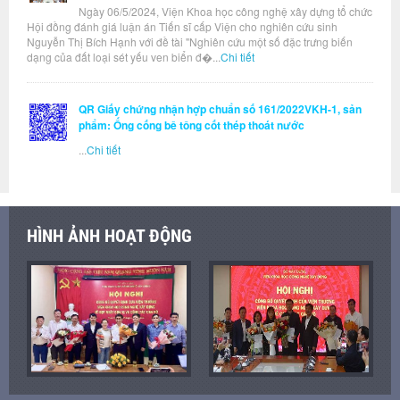
Ngày 06/5/2024, Viện Khoa học công nghệ xây dựng tổ chức
Hội đồng đánh giá luận án Tiến sĩ cấp Viện cho nghiên cứu sinh
Nguyễn Thị Bích Hạnh với đề tài "Nghiên cứu một số đặc trưng biến
dạng của đất loại sét yếu ven biển đ�...
Chi tiết
QR Giấy chứng nhận hợp chuẩn số 161/2022VKH-1, sản
phẩm: Ống cống bê tông cốt thép thoát nước
...
Chi tiết
HÌNH ẢNH HOẠT ĐỘNG