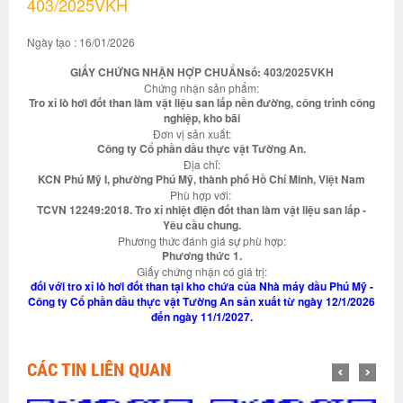
403/2025VKH
Ngày tạo : 16/01/2026
GIẤY CHỨNG NHẬN HỢP CHUẨNsố: 403/2025VKH
Chứng nhận sản phẩm:
Tro xỉ lò hơi đốt than làm vật liệu san lấp nền đường, công trình công
nghiệp, kho bãi
Đơn vị sản xuất:
Công ty Cổ phần dầu thực vật Tường An.
Địa chỉ:
KCN Phú Mỹ I, phường Phú Mỹ, thành phố Hồ Chí Minh, Việt Nam
Phù hợp với:
TCVN 12249:2018. Tro xỉ nhiệt điện đốt than làm vật liệu san lấp -
Yêu cầu chung.
Phương thức đánh giá sự phù hợp:
Phương thức 1.
Giấy chứng nhận có giá trị:
đối với tro xỉ lò hơi đốt than tại kho chứa của Nhà máy dầu Phú Mỹ -
Công ty Cổ phần dầu thực vật Tường An sản xuất từ ngày 12/1/2026
đến ngày 11/1/2027.
CÁC TIN LIÊN QUAN