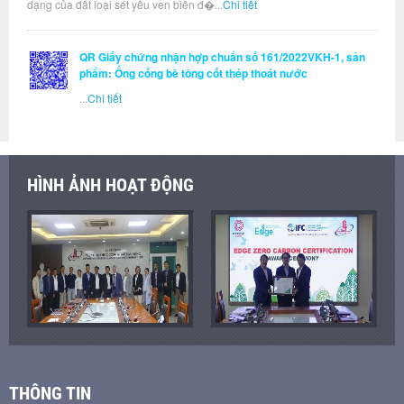
dạng của đất loại sét yếu ven biển đ�...
Chi tiết
QR Giấy chứng nhận hợp chuẩn số 161/2022VKH-1, sản
phẩm: Ống cống bê tông cốt thép thoát nước
...
Chi tiết
HÌNH ẢNH HOẠT ĐỘNG
THÔNG TIN