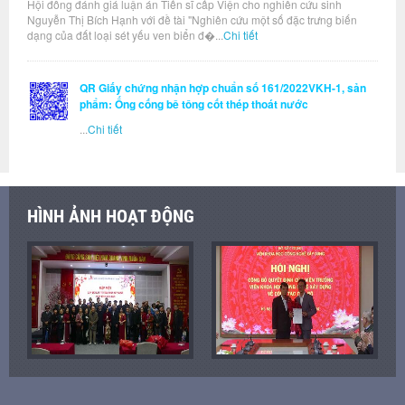
Hội đồng đánh giá luận án Tiến sĩ cấp Viện cho nghiên cứu sinh
Nguyễn Thị Bích Hạnh với đề tài "Nghiên cứu một số đặc trưng biến
dạng của đất loại sét yếu ven biển đ�...
Chi tiết
QR Giấy chứng nhận hợp chuẩn số 161/2022VKH-1, sản
phẩm: Ống cống bê tông cốt thép thoát nước
...
Chi tiết
HÌNH ẢNH HOẠT ĐỘNG