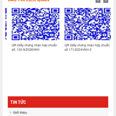
n
QR Giấy chứng nhận hợp chuẩn
QR Giấy chứng nhận hợp chuẩn
Q
số: 130-9/2026VKH
số 171/2024VKH-2
s
TIN TỨC
Giới thiệu