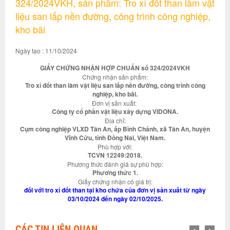
324/2024VKH, sản phẩm: Tro xỉ đốt than làm vật
liệu san lấp nền đường, công trình công nghiệp,
kho bãi
Ngày tạo : 11/10/2024
GIẤY CHỨNG NHẬN HỢP CHUẨN số 324/2024VKH
Chứng nhận sản phẩm:
Tro xỉ đốt than làm vật liệu san lấp nền đường, công trình công
nghiệp, kho bãi.
Đơn vị sản xuất:
Công ty cổ phần vật liệu xây dựng VIDONA.
Địa chỉ:
Cụm công nghiệp VLXD Tân An, ấp Bình Chánh, xã Tân An, huyện
Vĩnh Cửu, tỉnh Đồng Nai, Việt Nam.
Phù hợp với:
TCVN 12249:2018.
Phương thức đánh giá sự phù hợp:
Phương thức 1.
Giấy chứng nhận có giá trị:
đối với tro xỉ đốt than tại kho chứa của đơn vị sản xuất từ ngày
03/10/2024 đến ngày 02/10/2025.
CÁC TIN LIÊN QUAN