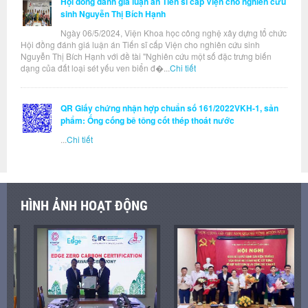
Hội đồng đánh giá luận án Tiến sĩ cấp Viện cho nghiên cứu
sinh Nguyễn Thị Bích Hạnh
Ngày 06/5/2024, Viện Khoa học công nghệ xây dựng tổ chức
Hội đồng đánh giá luận án Tiến sĩ cấp Viện cho nghiên cứu sinh
Nguyễn Thị Bích Hạnh với đề tài "Nghiên cứu một số đặc trưng biến
dạng của đất loại sét yếu ven biển đ�...
Chi tiết
QR Giấy chứng nhận hợp chuẩn số 161/2022VKH-1, sản
phẩm: Ống cống bê tông cốt thép thoát nước
...
Chi tiết
HÌNH ẢNH HOẠT ĐỘNG