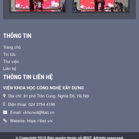
THÔNG TIN
Trang chủ
Tin tức
Thư viện
Liên hệ
THÔNG TIN LIÊN HỆ
VIỆN KHOA HỌC CÔNG NGHỆ XÂY DỰNG
Địa chỉ: 81 phố Trần Cung, Nghĩa Đô, Hà Nội
Điện thoại: 024 3754 4196
Email: vkhcnxd@ibst.vn
Website: https://ibst.vn/
© Copyright 2015 Bản quyền thuộc về IBST. Allright reserved.