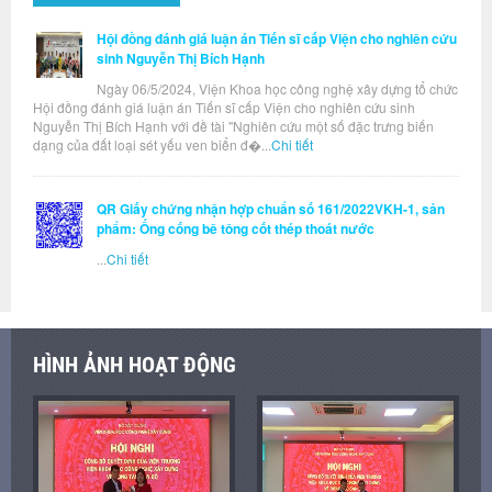
Hội đồng đánh giá luận án Tiến sĩ cấp Viện cho nghiên cứu
sinh Nguyễn Thị Bích Hạnh
Ngày 06/5/2024, Viện Khoa học công nghệ xây dựng tổ chức
Hội đồng đánh giá luận án Tiến sĩ cấp Viện cho nghiên cứu sinh
Nguyễn Thị Bích Hạnh với đề tài "Nghiên cứu một số đặc trưng biến
dạng của đất loại sét yếu ven biển đ�...
Chi tiết
QR Giấy chứng nhận hợp chuẩn số 161/2022VKH-1, sản
phẩm: Ống cống bê tông cốt thép thoát nước
...
Chi tiết
HÌNH ẢNH HOẠT ĐỘNG