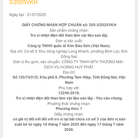
3/2025VKH
Ngày tạo : 21/07/2025
GIẤY CHỨNG NHẬN HỢP CHUẨN số: 205-3/2025VKH
Sản phẩm chứng nhận:
Tro xỉ nhiệt điện đốt than làm vật liệu san lấp.
Đơn vị sản xuất:
Công ty TNHH quốc tế Kim Bảo Sơn (Việt Nam).
Địa chỉ: Cơ sở 3: Khu công nghiệp Long Khánh, phường Bình Lộc, tỉnh
Đồng Nai
Đơn vị thu gom, vận chuyển: CÔNG TY TNHH MTV THƯƠNG MẠI -
DỊCH VỤ HOÀNG HUY PHÁT.
Địa chỉ:
Số 120/74/31D, Khu phố 6, Phường Tam Hiệp, Tỉnh Đồng Nai, Việt
Nam
Phù hợp với:
12249:2018.
Tro xỉ nhiệt điện đốt than làm vật liệu san lấp - Yêu cầu chung.
Phương thức chứng nhận:
Phương thức 1
Giấy chứng nhận:
có giá trị đối với đối với tro xỉ tại bãi chứa cơ sở 3 của đơn vị sản
xuất kể từ ngày 18 tháng 7 năm 2025 đến ngày 17 tháng 7 năm
2026.