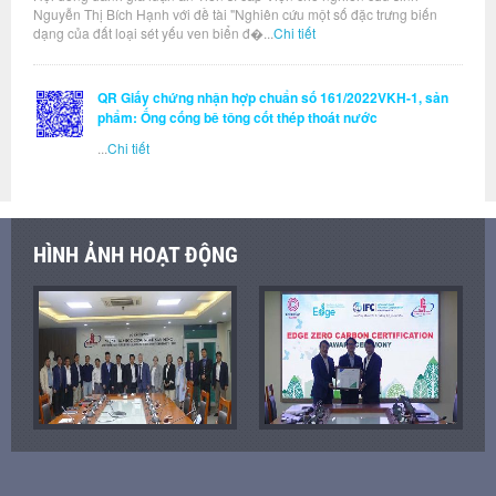
Nguyễn Thị Bích Hạnh với đề tài "Nghiên cứu một số đặc trưng biến
dạng của đất loại sét yếu ven biển đ�...
Chi tiết
QR Giấy chứng nhận hợp chuẩn số 161/2022VKH-1, sản
phẩm: Ống cống bê tông cốt thép thoát nước
...
Chi tiết
HÌNH ẢNH HOẠT ĐỘNG