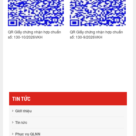
ợp chuẩn
QR Giấy chứng nhận hợp chuẩn
QR Giấy chứng nhận hợp chu
số: 130-9/2026VKH
số 171/2024VKH-2
TIN TỨC
Giới thiệu
Tin tức
Phục vụ QLNN