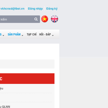
vkhcnxd@ibst.vn
Đăng nhập
Đăng ký
G
SẢN PHẨM
TẠP CHÍ
HỎI - ĐÁP
ỨC
iệu
vụ QLNN