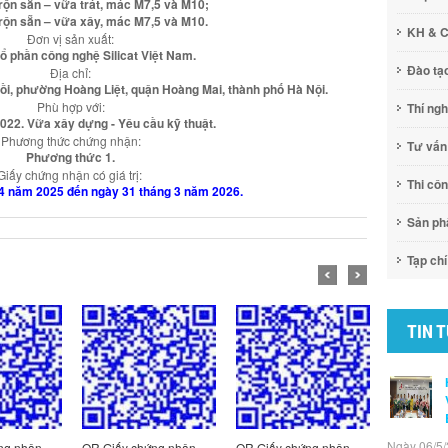
rộn sẵn – vữa trát, mác M7,5 và M10;
rộn sẵn – vữa xây, mác M7,5 và M10.
KH & 
Đơn vị sản xuất:
ổ phần công nghệ Silicat Việt Nam.
Đào tạ
Địa chỉ:
i, phường Hoàng Liệt, quận Hoàng Mai, thành phố Hà Nội.
Phù hợp với:
Thí ng
22. Vữa xây dựng - Yêu cầu kỹ thuật.
Phương thức chứng nhận:
Tư vấn
Phương thức 1.
Giấy chứng nhận có giá trị:
Thi cô
 4 năm 2025 đến ngày 31 tháng 3 năm 2026.
Sản p
Tạp chí
TIN 
Ngày 06/5/
ng nhận
QR Giấy chứng nhận
QR Giấy chứng nhận
QR Giấy c