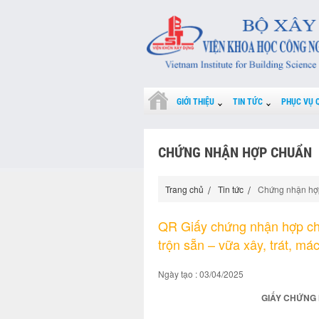
GIỚI THIỆU
TIN TỨC
PHỤC VỤ 
CHỨNG NHẬN HỢP CHUẨN
Trang chủ
Tin tức
Chứng nhận hợ
QR Giấy chứng nhận hợp ch
trộn sẵn – vữa xây, trát, m
Ngày tạo : 03/04/2025
GIẤY CHỨNG 