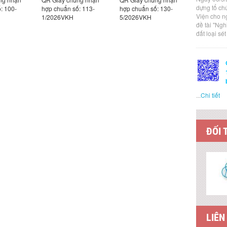
dựng tổ ch
: 100-
hợp chuẩn số: 113-
hợp chuẩn số: 130-
hợp chuẩn
Viện cho n
1/2026VKH
5/2026VKH
4/2026VK
đề tài "Ng
đất loại sé
...
Chi tiết
ĐỐI 
LIÊN