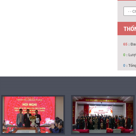
THỐN
65
: Đa
0
: Lượ
0
: Tổng