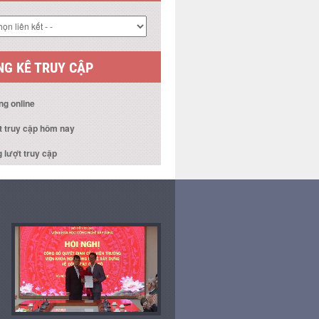
G KÊ TRUY CẬP
ng online
t truy cập hôm nay
 lượt truy cập