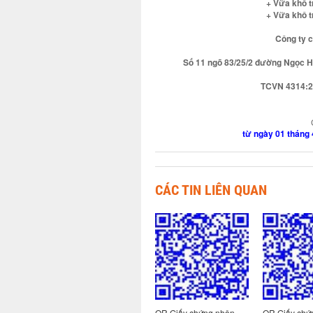
+ Vữa khô t
+ Vữa khô t
Công ty c
Số 11 ngõ 83/25/2 đường Ngọc Hồ
TCVN 4314:20
từ ngày 01 tháng
CÁC TIN LIÊN QUAN
 nhận
QR Giấy chứng nhận
QR Giấy chứng nhận
QR Giấy chứ