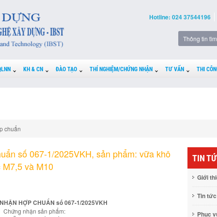
Hotline: 024 37544196
QLNN
KH & CN
ĐÀO TẠO
THÍ NGHIỆM/CHỨNG NHẬN
TƯ VẤN
THI CÔN
p chuẩn
uẩn số 067-1/2025VKH, sản phẩm: vữa khô
TIN T
ác M7,5 và M10
Giới th
Tin tức
NHẬN HỢP CHUẨN số 067-1/2025VKH
Chứng nhận sản phẩm:
Phục 