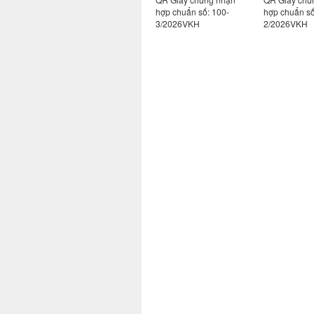
130-
hợp chuẩn số
hợp chuẩn số: 100-
hợp chuẩn số
171/2024VKH-2
3/2026VKH
2/2026VKH