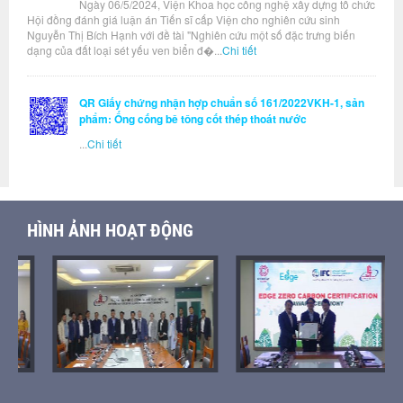
Ngày 06/5/2024, Viện Khoa học công nghệ xây dựng tổ chức
Hội đồng đánh giá luận án Tiến sĩ cấp Viện cho nghiên cứu sinh
Nguyễn Thị Bích Hạnh với đề tài "Nghiên cứu một số đặc trưng biến
dạng của đất loại sét yếu ven biển đ�...
Chi tiết
QR Giấy chứng nhận hợp chuẩn số 161/2022VKH-1, sản
phẩm: Ống cống bê tông cốt thép thoát nước
...
Chi tiết
HÌNH ẢNH HOẠT ĐỘNG