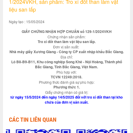
1/2024VKH, sản phẩm: Tro xỉ đốt than làm vật
liệu san lấp
Ngày tạo : 15/05/2024
GIẤY CHỨNG NHẬN HỢP CHUẨN số 129-1/2024VKH
Chứng nhận sản phẩm:
Tro xỉ đốt than làm vật liệu san lấp.
Đơn vị sản xuất:
Nhà máy giấy Xương Giang - Công ty CP xuất nhập khẩu Bắc Giang.
Địa chỉ:
Lô B8-B9-B11, Khu công nghiệp Song Khê - Nội Hoàng, Thành phố
Bắc Giang, Tỉnh Bắc Giang, Việt Nam.
Phù hợp với:
TCVN 12249:2018.
Phương thức đánh giá sự phù hợp:
Phương thức 1.
Giấy chứng nhận có giá trị:
từ ngày 15/5/2024 đến ngày 14/5/2025 đối với tro xỉ đốt than tại kho
chứa của đơn vị sản xuất.
CÁC TIN LIÊN QUAN