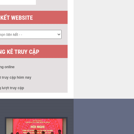
 KẾT WEBSITE
G KÊ TRUY CẬP
ng online
t truy cập hôm nay
 lượt truy cập