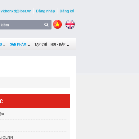
vkhcnxd@ibst.vn
Đăng nhập
Đăng ký
G
SẢN PHẨM
TẠP CHÍ
HỎI - ĐÁP
ỨC
iệu
vụ QLNN