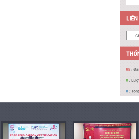
LIÊN
THỐN
65
: Đa
0
: Lượ
0
: Tổng