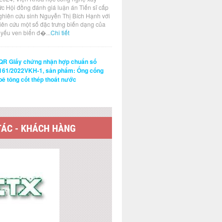
ức Hội đồng đánh giá luận án Tiến sĩ cấp
ghiên cứu sinh Nguyễn Thị Bích Hạnh với
hiên cứu một số đặc trưng biến dạng của
t yếu ven biển đ�...
Chi tiết
QR Giấy chứng nhận hợp chuẩn số
161/2022VKH-1, sản phẩm: Ống cống
bê tông cốt thép thoát nước
TÁC - KHÁCH HÀNG