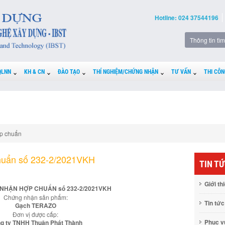
Hotline: 024 37544196
QLNN
KH & CN
ĐÀO TẠO
THÍ NGHIỆM/CHỨNG NHẬN
TƯ VẤN
THI CÔN
p chuẩn
huẩn số 232-2/2021VKH
TIN T
Giới th
NHẬN HỢP CHUẨN số 232-2/2021VKH
Chứng nhận sản phẩm:
Tin tức
Gạch TERAZO
Đơn vị được cấp:
Phục 
g ty TNHH Thuận Phát Thành