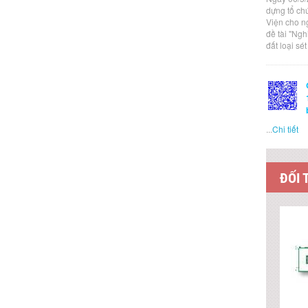
dựng tổ ch
Viện cho n
đề tài "Ng
đất loại sé
...
Chi tiết
ĐỐI 