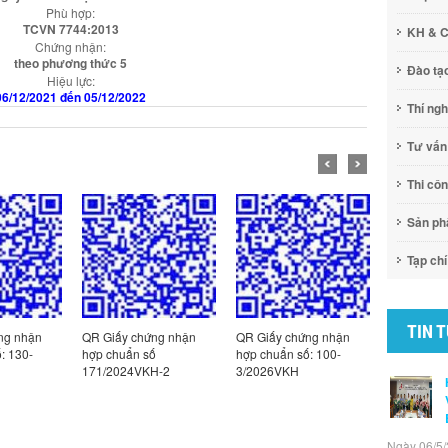
Phù hợp:
TCVN 7744:2013
KH & 
Chứng nhận:
theo phương thức 5
Đào tạ
Hiệu lực:
06/12/2021 đến 05/12/2022
Thí ng
Tư vấn
Thi cô
Sản p
Tạp chí
TIN 
ng nhận
QR Giấy chứng nhận
QR Giấy chứng nhận
QR Giấy c
: 130-
hợp chuẩn số
hợp chuẩn số: 100-
hợp chuẩn
171/2024VKH-2
3/2026VKH
2/2026VK
Ngày 06/5/