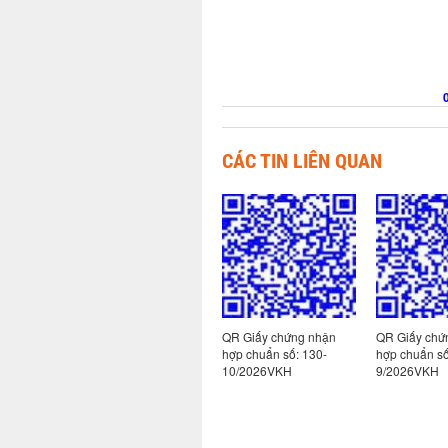
CÁC TIN LIÊN QUAN
 nhận
QR Giấy chứng nhận
QR Giấy chứng nhận
QR Giấy chứ
hợp chuẩn số: 113-
hợp chuẩn số: 130-
hợp chuẩn số
2/2026VKH
10/2026VKH
9/2026VKH