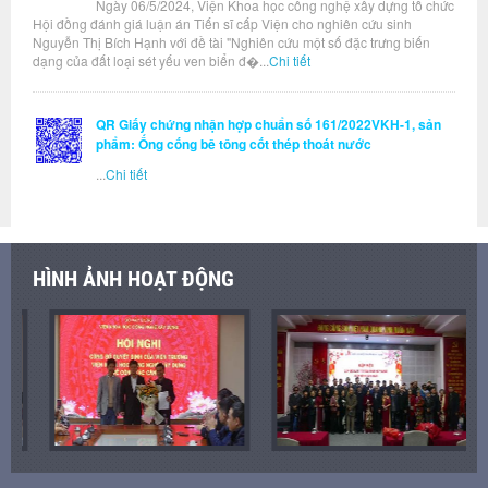
Ngày 06/5/2024, Viện Khoa học công nghệ xây dựng tổ chức
Hội đồng đánh giá luận án Tiến sĩ cấp Viện cho nghiên cứu sinh
Nguyễn Thị Bích Hạnh với đề tài "Nghiên cứu một số đặc trưng biến
dạng của đất loại sét yếu ven biển đ�...
Chi tiết
QR Giấy chứng nhận hợp chuẩn số 161/2022VKH-1, sản
phẩm: Ống cống bê tông cốt thép thoát nước
...
Chi tiết
HÌNH ẢNH HOẠT ĐỘNG