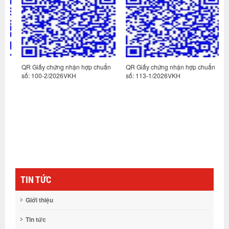
n
QR Giấy chứng nhận hợp chuẩn
QR Giấy chứng nhận hợp chuẩn
Q
số: 100-2/2026VKH
số: 113-1/2026VKH
s
TIN TỨC
Giới thiệu
Tin tức