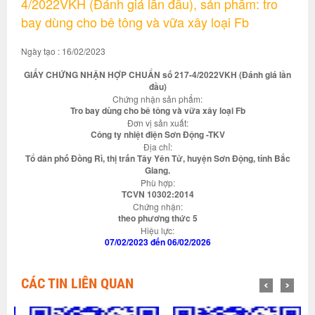
4/2022VKH (Đánh giá lần đầu), sản phẩm: tro
bay dùng cho bê tông và vữa xây loại Fb
Ngày tạo : 16/02/2023
GIẤY CHỨNG NHẬN HỢP CHUẨN số 217-4/2022VKH (Đánh giá lần
đầu)
Chứng nhận sản phẩm:
Tro bay dùng cho bê tông và vữa xây loại Fb
Đơn vị sản xuất:
Công ty nhiệt điện Sơn Động -TKV
Địa chỉ:
Tổ dân phố Đồng Rì, thị trấn Tây Yên Tử, huyện Sơn Động, tỉnh Bắc
Giang.
Phù hợp:
TCVN 10302:2014
Chứng nhận:
theo phương thức 5
Hiệu lực:
07/02/2023 đến 06/02/2026
CÁC TIN LIÊN QUAN