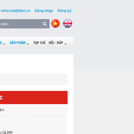
vkhcnxd@ibst.vn
Đăng nhập
Đăng ký
G
SẢN PHẨM
TẠP CHÍ
HỎI - ĐÁP
ỨC
iệu
vụ QLNN