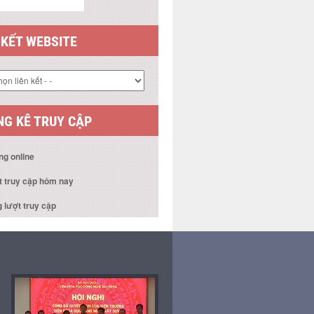
 KẾT WEBSITE
G KÊ TRUY CẬP
ng online
t truy cập hôm nay
 lượt truy cập