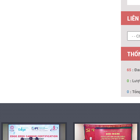
LIÊN
THỐN
65
: Đa
0
: Lượ
0
: Tổng