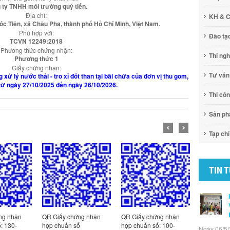
 ty TNHH môi trường quý tiến.
Địa chỉ:
KH & 
Tóc Tiên, xã Châu Pha, thành phố Hồ Chí Minh, Việt Nam.
Phù hợp với:
Đào tạ
TCVN 12249:2018
Phương thức chứng nhận:
Thí ng
Phương thức 1
Giấy chứng nhận:
Tư vấn
g xử lý nước thải - tro xỉ đốt than tại bãi chứa của đơn vị thu gom,
 từ ngày 27/10/2025 đến ngày 26/10/2026.
Thi cô
Sản p
Tạp chí
TIN 
ng nhận
QR Giấy chứng nhận
QR Giấy chứng nhận
QR Giấy c
: 130-
hợp chuẩn số
hợp chuẩn số: 100-
hợp chuẩn
Ngày 06/5/