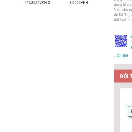
171/2024VKH-2
3/2026VKH
2/2026VK
dựng tổ ch
Viện cho n
đề tài "Ng
đất loại sé
...
Chi tiết
ĐỐI 