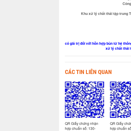
Công
Khu xử lý chất thải tập trung 
có giá trị đối với hỗn hợp bùn từ hệ thốn
xử lý chất thải
CÁC TIN LIÊN QUAN
 nhận
QR Giấy chứng nhận
QR Giấy chứng nhận
QR Giấy chứ
hợp chuẩn số: 113-
hợp chuẩn số: 130-
hợp chuẩn số