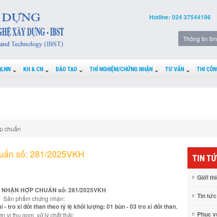
Hotline: 024 37544196
QLNN
KH & CN
ĐÀO TẠO
THÍ NGHIỆM/CHỨNG NHẬN
TƯ VẤN
THI CÔN
p chuẩn
huẩn số: 281/2025VKH
TIN T
Giới th
 NHẬN HỢP CHUẨN số: 281/2025VKH
Tin tức
Sản phẩm chứng nhận:
 tro xỉ đốt than theo tỷ lệ khối lượng: 01 bùn - 03 tro xỉ đốt than.
Phục 
n vị thu gom, xử lý chất thải: