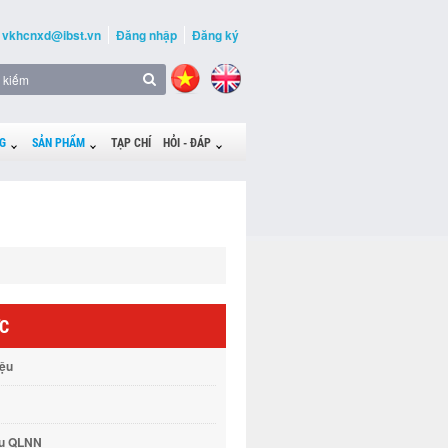
vkhcnxd@ibst.vn
Đăng nhập
Đăng ký
G
SẢN PHẨM
TẠP CHÍ
HỎI - ĐÁP
ỨC
iệu
vụ QLNN