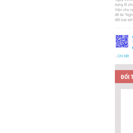
dựng tổ ch
Viện cho n
đề tài "Ng
đất loại sé
...
Chi tiết
ĐỐI 