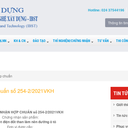
Hotline: 024 37544196
QLNN
KH & CN
ĐÀO TẠO
THÍ NGHIỆM/CHỨNG NHẬN
TƯ VẤN
THI CÔN
p chuẩn
huẩn số 254-2/2021VKH
TIN T
Giới th
NHẬN HỢP CHUẨN số 254-2/2021VKH
Tin tức
Chứng nhận sản phẩm:
iệt điện đốt than làm nền đường ô tô
Phục 
Đơn vị được cấp: