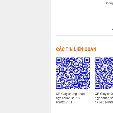
Công
CÁC TIN LIÊN QUAN
 nhận
QR Giấy chứng nhận
QR Giấy chứng nhận
QR Giấy chứ
113-
hợp chuẩn số: 130-
hợp chuẩn số: 130-
hợp chuẩn s
10/2026VKH
9/2026VKH
171/2024VK