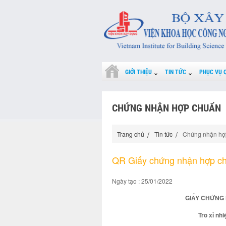
GIỚI THIỆU
TIN TỨC
PHỤC VỤ 
CHỨNG NHẬN HỢP CHUẨN
Trang chủ
Tin tức
Chứng nhận hợ
QR Giấy chứng nhận hợp c
Ngày tạo : 25/01/2022
GIẤY CHỨNG 
Tro xỉ nh