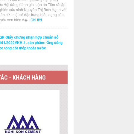
ức Hội đồng đánh giá luận án Tiến sĩ cấp
ghiên cứu sinh Nguyễn Thị Bích Hạnh với
hiên cứu một số đặc trưng biến dạng của
t yếu ven biển đ�...
Chi tiết
QR Giấy chứng nhận hợp chuẩn số
161/2022VKH-1, sản phẩm: Ống cống
bê tông cốt thép thoát nước
TÁC - KHÁCH HÀNG