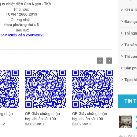
 ty nhiệt điện Cao Ngạn - TKV
Phù hợp:
KH & 
TCVN 12660:2019
Chứng nhận:
Đào tạ
theo phương thức 5
Hiệu lực:
Thí ng
26/01/2022 đến 25/01/2023
Tư vấn
Thi cô
Sản p
Tạp chí
TIN 
ng nhận
QR Giấy chứng nhận
QR Giấy chứng nhận
QR Giấy c
ố
hợp chuẩn số: 100-
hợp chuẩn số: 100-
hợp chuẩn
H-2
3/2026VKH
2/2026VKH
1/2026VK
Ngày 06/5/