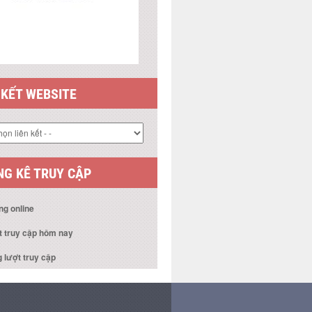
 KẾT WEBSITE
G KÊ TRUY CẬP
ng online
t truy cập hôm nay
 lượt truy cập