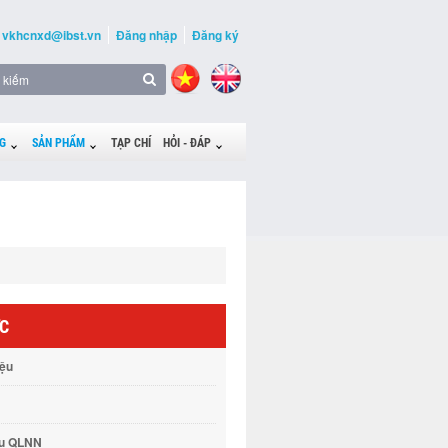
vkhcnxd@ibst.vn
Đăng nhập
Đăng ký
G
SẢN PHẨM
TẠP CHÍ
HỎI - ĐÁP
ỨC
iệu
vụ QLNN