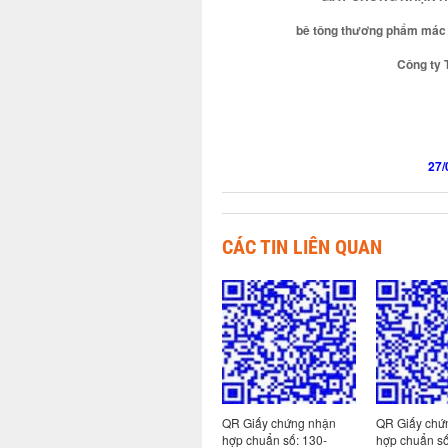
bê tông thương phẩm mác 
Công ty 
27/
CÁC TIN LIÊN QUAN
 nhận
QR Giấy chứng nhận
QR Giấy chứng nhận
QR Giấy chứ
113-
hợp chuẩn số: 130-
hợp chuẩn số: 130-
hợp chuẩn s