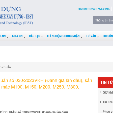
Hotline: 024 37544196
QLNN
KH & CN
ĐÀO TẠO
THÍ NGHIỆM/CHỨNG NHẬN
TƯ VẤN
THI CÔN
p chuẩn
uẩn số 030/2023VKH (Đánh giá lần đầu), sản
TIN T
m mác M100, M150, M200, M250, M300,
Giới th
Tin tức
Phục 
P CHUẨN số 030/2023VKH (Đánh giá lần đầu)