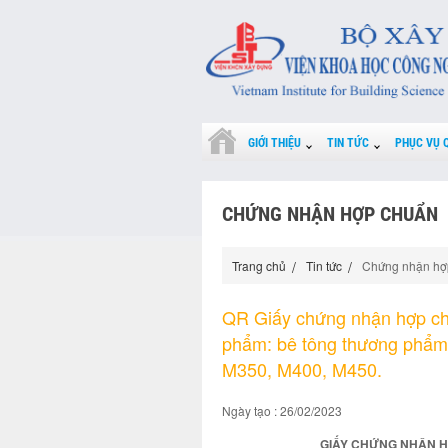
GIỚI THIỆU
TIN TỨC
PHỤC VỤ 
CHỨNG NHẬN HỢP CHUẨN
Trang chủ
Tin tức
Chứng nhận hợ
QR Giấy chứng nhận hợp ch
phẩm: bê tông thương phẩ
M350, M400, M450.
Ngày tạo : 26/02/2023
GIẤY CHỨNG NHẬN HỢ