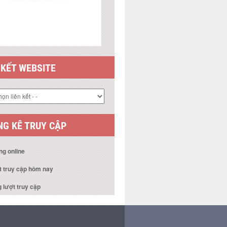
 KẾT WEBSITE
G KÊ TRUY CẬP
ng online
t truy cập hôm nay
 lượt truy cập