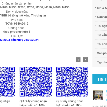
Chứng nhận sản phẩm:
M100, M150, M200, M250, M300, M350, M400, M450.
KH & 
Đơn vị được cấp:
TNHH bê tông mê kông Thương tín
Đào tạ
Phù hợp:
TCVN 9340:2012
Thí ng
Chứng nhận:
theo phương thức 5
Tư vấn
Hiệu lực:
02/2023 đến ngày 26/02/2024
Thi cô
Sản p
Tạp chí
TIN 
ng nhận
QR Giấy chứng nhận
QR Giấy chứng nhận
QR Giấy c
ố
hợp chuẩn số: 100-
hợp chuẩn số: 100-
hợp chuẩn
Ngày 06/5/