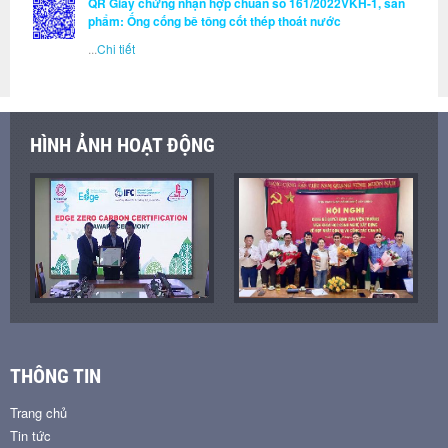
QR Giấy chứng nhận hợp chuẩn số 161/2022VKH-1, sản
phẩm: Ống cống bê tông cốt thép thoát nước
...
Chi tiết
HÌNH ẢNH HOẠT ĐỘNG
THÔNG TIN
Trang chủ
Tin tức