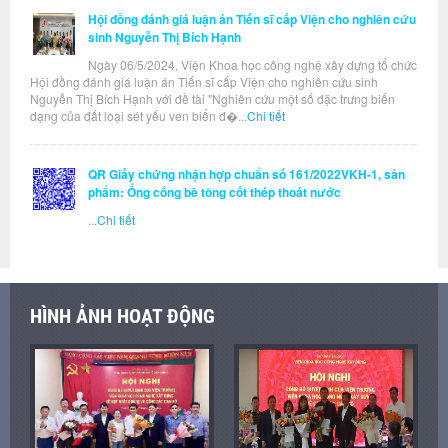
Hội đồng đánh giá luận án Tiến sĩ cấp Viện cho nghiên cứu
sinh Nguyễn Thị Bích Hạnh
Ngày 06/5/2024, Viện Khoa học công nghệ xây dựng tổ chức
Hội đồng đánh giá luận án Tiến sĩ cấp Viện cho nghiên cứu sinh
Nguyễn Thị Bích Hạnh với đề tài "Nghiên cứu một số đặc trưng biến
dạng của đất loại sét yếu ven biển đ�...
Chi tiết
QR Giấy chứng nhận hợp chuẩn số 161/2022VKH-1, sản
phẩm: Ống cống bê tông cốt thép thoát nước
...
Chi tiết
HÌNH ẢNH HOẠT ĐỘNG