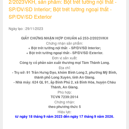
2/2023VKH, sản phẩm: Bột trét tường nội thất -
SP/DV/SD Interior; Bột trét tường ngoại thất -
SP/DV/SD Exterior
Ngày tạo : 29/11/2023
GIẤY CHỨNG NHẬN HỢP CHUẨN số 253-2/2023VKH
Chứng nhận sản phẩm:
+ Bột trét tường nội thất - SP/DV/SD Interior;
+ Bột trét tường ngoại thất - SP/DV/SD Exterior.
Đơn vị sản xuất:
Công ty cổ phần sản xuất thương mại Tâm Thành Long.
Địa chỉ:
- Trụ sở: 91 Trần Hưng Đạo, khóm Bình Long 2, phường Mỹ Bình,
thành phố Long Xuyên, tỉnh An Giang.
- Nhà máy: 624 QL 91, ấp Bình Phú 2, xã Bình Hòa, huyện Châu
Thành, An Giang.
Phù hợp:
TCVN 7239:2014
Chứng nhận:
theo phương thức 5
Hiệu lực:
từ ngày 18 tháng 9 năm 2023 đến ngày 17 tháng 9 năm 2026.