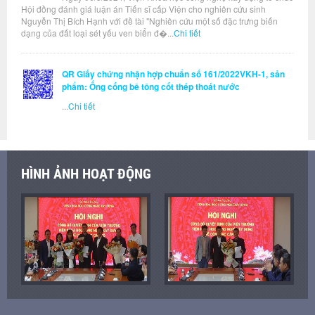
Hội đồng đánh giá luận án Tiến sĩ cấp Viện cho nghiên cứu sinh
Nguyễn Thị Bích Hạnh với đề tài "Nghiên cứu một số đặc trưng biến
dạng của đất loại sét yếu ven biển đ�...
Chi tiết
QR Giấy chứng nhận hợp chuẩn số 161/2022VKH-1, sản
phẩm: Ống cống bê tông cốt thép thoát nước
...
Chi tiết
HÌNH ẢNH HOẠT ĐỘNG