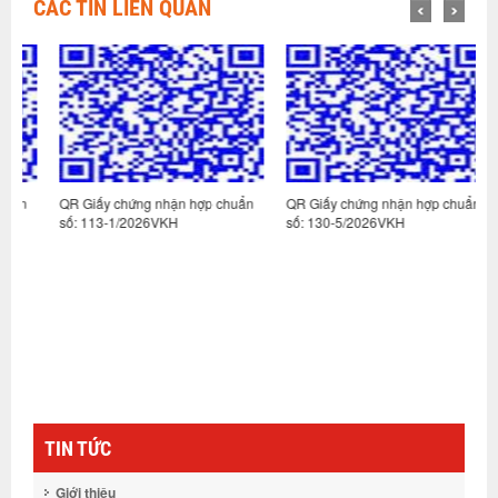
CÁC TIN LIÊN QUAN
n
QR Giấy chứng nhận hợp chuẩn
QR Giấy chứng nhận hợp chuẩn
Q
số: 113-1/2026VKH
số: 130-5/2026VKH
s
TIN TỨC
Giới thiệu