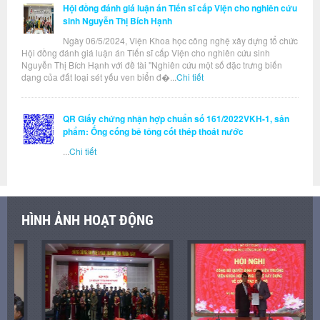
Hội đồng đánh giá luận án Tiến sĩ cấp Viện cho nghiên cứu
sinh Nguyễn Thị Bích Hạnh
Ngày 06/5/2024, Viện Khoa học công nghệ xây dựng tổ chức
Hội đồng đánh giá luận án Tiến sĩ cấp Viện cho nghiên cứu sinh
Nguyễn Thị Bích Hạnh với đề tài "Nghiên cứu một số đặc trưng biến
dạng của đất loại sét yếu ven biển đ�...
Chi tiết
QR Giấy chứng nhận hợp chuẩn số 161/2022VKH-1, sản
phẩm: Ống cống bê tông cốt thép thoát nước
...
Chi tiết
HÌNH ẢNH HOẠT ĐỘNG