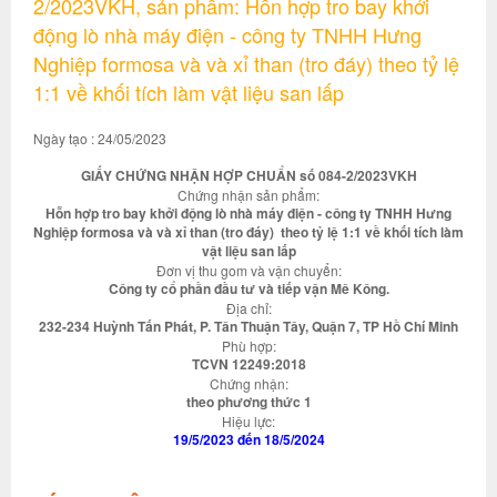
2/2023VKH, sản phẩm: Hỗn hợp tro bay khởi
động lò nhà máy điện - công ty TNHH Hưng
Nghiệp formosa và và xỉ than (tro đáy) theo tỷ lệ
1:1 về khối tích làm vật liệu san lấp
Ngày tạo : 24/05/2023
GIẤY CHỨNG NHẬN HỢP CHUẨN số 084-2/2023VKH
Chứng nhận sản phẩm:
Hỗn hợp tro bay khởi động lò nhà máy điện - công ty TNHH Hưng
Nghiệp formosa và và xỉ than (tro đáy) theo tỷ lệ 1:1 về khối tích làm
vật liệu san lấp
Đơn vị thu gom và vận chuyển:
Công ty cổ phần đầu tư và tiếp vận Mê Kông.
Địa chỉ:
232-234 Huỳnh Tấn Phát, P. Tân Thuận Tây, Quận 7, TP Hồ Chí Minh
Phù hợp:
TCVN 12249:2018
Chứng nhận:
theo phương thức 1
Hiệu lực:
19/5/2023 đến 18/5/2024