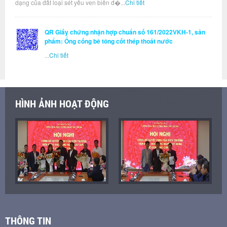
dạng của đất loại sét yếu ven biển đ�...
Chi tiết
QR Giấy chứng nhận hợp chuẩn số 161/2022VKH-1, sản
phẩm: Ống cống bê tông cốt thép thoát nước
...
Chi tiết
HÌNH ẢNH HOẠT ĐỘNG
THÔNG TIN