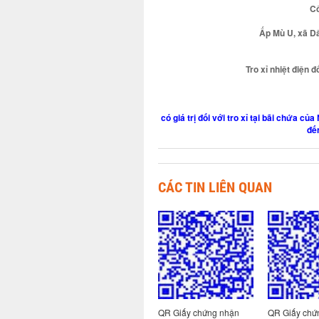
Cô
Ấp Mù U, xã Dâ
Tro xỉ nhiệt điện 
có giá trị đối với tro xỉ tại bãi chứa 
đế
CÁC TIN LIÊN QUAN
 nhận
QR Giấy chứng nhận
QR Giấy chứng nhận
QR Giấy chứ