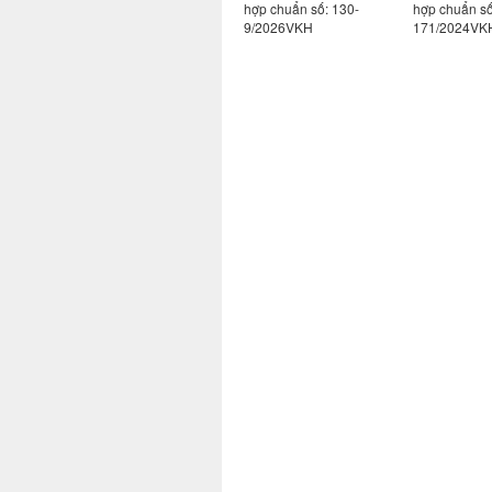
113-
hợp chuẩn số: 130-
hợp chuẩn số: 130-
hợp chuẩn s
10/2026VKH
9/2026VKH
171/2024VK