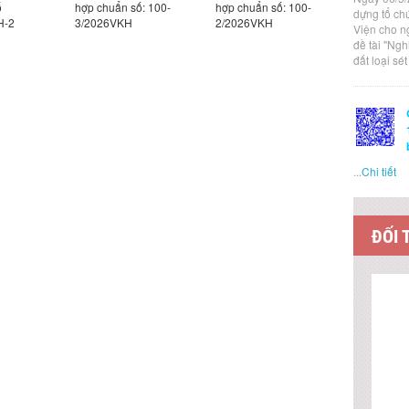
ố
hợp chuẩn số: 100-
hợp chuẩn số: 100-
hợp chuẩn
dựng tổ ch
H-2
3/2026VKH
2/2026VKH
1/2026VK
Viện cho n
đề tài "Ng
đất loại sé
...
Chi tiết
ĐỐI 