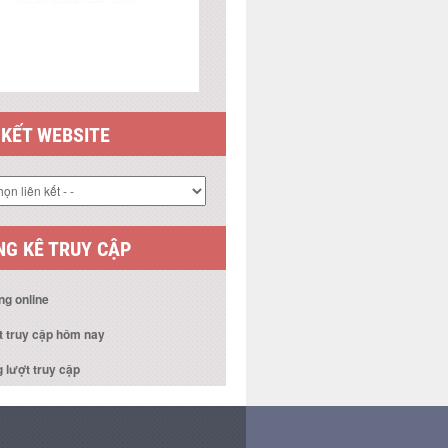
 KẾT WEBSITE
G KÊ TRUY CẬP
ng online
t truy cập hôm nay
 lượt truy cập