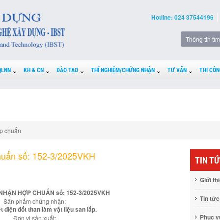
Hotline: 024 37544196
QLNN
KH & CN
ĐÀO TẠO
THÍ NGHIỆM/CHỨNG NHẬN
TƯ VẤN
THI CÔN
p chuẩn
huẩn số: 152-3/2025VKH
TIN T
Giới th
NHẬN HỢP CHUẨN số: 152-3/2025VKH
Tin tức
Sản phẩm chứng nhận:
ệt điện đốt than làm vật liệu san lấp.
Phục 
Đơn vị sản xuất: