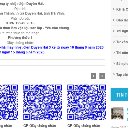
ng ty nhiệt điện Duyên Hải.
Địa chỉ:
KH & 
n Thành, thị xã Duyên Hải, tỉnh Trà Vinh.
Phù hợp với:
Đào tạ
TCVN 12249:2018.
đốt than làm vật liệu san lấp - Yêu cầu chung.
Thí ng
Phương thức chứng nhận:
Phương thức 1
Tư vấn
Giấy chứng nhận:
của Nhà máy nhiệt điện Duyên Hải 3 kể từ ngày 16 tháng 6 năm 2025
n ngày 15 tháng 6 năm 2026.
Thi cô
Sản p
Tạp chí
TIN 
ng nhận
QR Giấy chứng nhận
QR Giấy chứng nhận
QR Giấy c
Ngày 06/5/