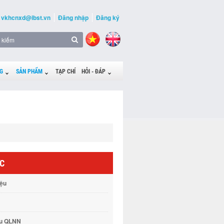
vkhcnxd@ibst.vn
Đăng nhập
Đăng ký
G
SẢN PHẨM
TẠP CHÍ
HỎI - ĐÁP
ỨC
iệu
vụ QLNN